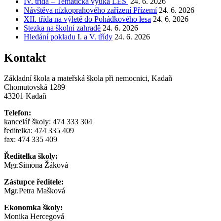
IV. třída – Tematická výuka LES
24. 6. 2026
Návštěva nízkoprahového zařízení Přízemí
24. 6. 2026
XII. třída na výletě do Pohádkového lesa
24. 6. 2026
Stezka na školní zahradě
24. 6. 2026
Hledání pokladu I. a V. třídy
24. 6. 2026
Kontakt
Základní škola a mateřská škola při nemocnici, Kadaň
Chomutovská 1289
43201 Kadaň
Telefon:
kancelář školy: 474 333 304
ředitelka: 474 335 409
fax: 474 335 409
Ředitelka školy:
Mgr.Simona Žáková
Zástupce ředitele:
Mgr.Petra Mašková
Ekonomka školy:
Monika Hercegová