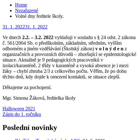
Home
Nezařazené
Volné dny ředitele školy.
Posted
31. 1. 2022
31. 1. 2022
on
Ve dnech
2.2. – 3.2. 2022
vyhlašuji v souladu s § 24 odst. 2 zákona
č. 561/2004 Sb. o předškolním, základním, středním, vyšším
odborném a jiném vzdělávání (Školský zákon)
v o l n ý d e n
z
organizačních a provozních důvodů – zhoršující se epidemiologické
situace. Aktuálně je 9 pedagogických pracovníků v
izolaci/karanténě, 2 třídy v karanténě a vysoká absence je i mezi
žáky – chybí zhruba 2/3 z celkového počtu. Věřím, že po dobu
těchto dnů, kdy dojde k omezení kontaktů, se situace zlepší.
Děkujeme za pochopení.
Mgr. Simona Žáková, ředitelka školy
Navigace
Halloween 2021
Zápis do 1. ročníku
pro
příspěvek
Poslední novinky