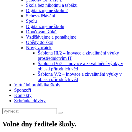
Škola bez nikotinu a tabáku
Digitalizujeme školu 2
Sebevzdělávání
Spolu
Digitalizujeme školu
Doučování žáků
Vzdělávejme a pomáhejme
Obědy do škol
Nový začátek
Šablona III/2 – Inovace a zkvalitnění výuky
prostřednictvím IT
Šablona IV/2 – Inovace a zkvalitnění výuky v
oblasti přírodních věd
Šablona V/2 – Inovace a zkvalitnění výuky v
oblasti přírodních věd
Virtuální prohlídka školy
Sponzoři
Kontakty
Schránka důvěry
Search
Search
for:
Volné dny ředitele školy.