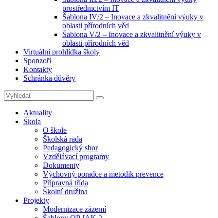
prostřednictvím IT
Šablona IV/2 – Inovace a zkvalitnění výuky v
oblasti přírodních věd
Šablona V/2 – Inovace a zkvalitnění výuky v
oblasti přírodních věd
Virtuální prohlídka školy
Sponzoři
Kontakty
Schránka důvěry
Search
Search
for:
Aktuality
Škola
O škole
Školská rada
Pedagogický sbor
Vzdělávací programy
Dokumenty
Výchovný poradce a metodik prevence
Přípravná třída
Školní družina
Projekty
Modernizace zázemí
Šablony OP JAK 2