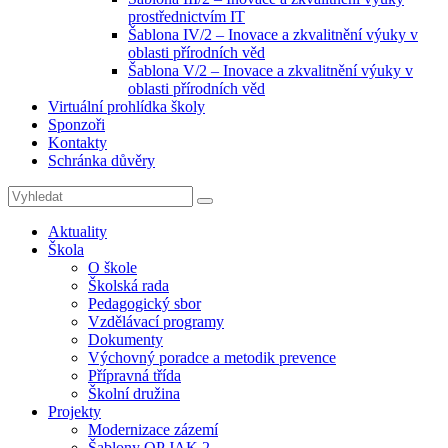
prostřednictvím IT
Šablona IV/2 – Inovace a zkvalitnění výuky v
oblasti přírodních věd
Šablona V/2 – Inovace a zkvalitnění výuky v
oblasti přírodních věd
Virtuální prohlídka školy
Sponzoři
Kontakty
Schránka důvěry
Search
Search
for:
Aktuality
Škola
O škole
Školská rada
Pedagogický sbor
Vzdělávací programy
Dokumenty
Výchovný poradce a metodik prevence
Přípravná třída
Školní družina
Projekty
Modernizace zázemí
Šablony OP JAK 2