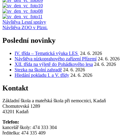
Navigace
Návštěva Lesní správy
Návštěva ZOO v Plzni.
pro
příspěvek
Poslední novinky
IV. třída – Tematická výuka LES
24. 6. 2026
Návštěva nízkoprahového zařízení Přízemí
24. 6. 2026
XII. třída na výletě do Pohádkového lesa
24. 6. 2026
Stezka na školní zahradě
24. 6. 2026
Hledání pokladu I. a V. třídy
24. 6. 2026
Kontakt
Základní škola a mateřská škola při nemocnici, Kadaň
Chomutovská 1289
43201 Kadaň
Telefon:
kancelář školy: 474 333 304
ředitelka: 474 335 409