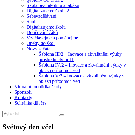
Škola bez nikotinu a tabáku
Digitalizujeme školu 2
Sebevzdělávání
Spolu
Digitalizujeme školu
Doučování žáků
Vzdělávejme a pomáhejme
Obědy do škol
Nový začátek
Šablona III/2 – Inovace a zkvalitnění výuky
prostřednictvím IT
Šablona IV/2 – Inovace a zkvalitnění výuky v
oblasti přírodních věd
Šablona V/2 – Inovace a zkvalitnění výuky v
oblasti přírodních věd
Virtuální prohlídka školy
Sponzoři
Kontakty
Schránka důvěry
Search
Search
for:
Světový den včel