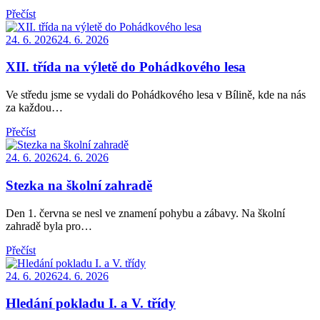
Přečíst
Posted
24. 6. 2026
24. 6. 2026
on
XII. třída na výletě do Pohádkového lesa
Ve středu jsme se vydali do Pohádkového lesa v Bílině, kde na nás
za každou…
Přečíst
Posted
24. 6. 2026
24. 6. 2026
on
Stezka na školní zahradě
Den 1. června se nesl ve znamení pohybu a zábavy. Na školní
zahradě byla pro…
Přečíst
Posted
24. 6. 2026
24. 6. 2026
on
Hledání pokladu I. a V. třídy