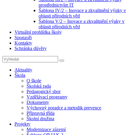
prostřednictvím IT
Šablona IV/2 – Inovace a zkvalitnění výuky v
oblasti přírodních věd
Šablona V/2 – Inovace a zkvalitnění výuky v
oblasti přírodních věd
Virtuální prohlídka školy
Sponzoři
Kontakty
Schránka důvěry
Search
Search
for:
Aktuality
Škola
O škole
Školská rada
Pedagogický sbor
Vzdělávací programy
Dokumenty
Výchovný poradce a metodik prevence
Přípravná třída
Školní družina
Projekty
Modernizace zázemí
Šablony OP JAK 2