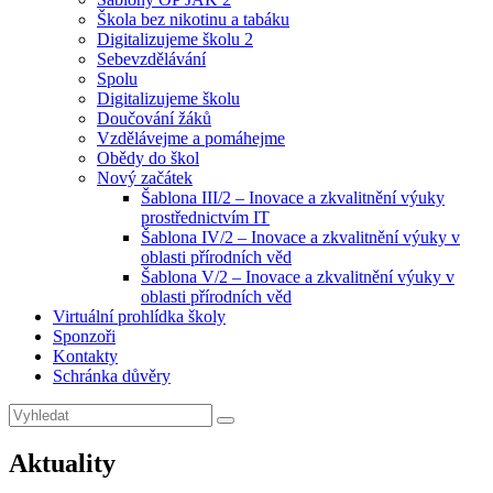
Škola bez nikotinu a tabáku
Digitalizujeme školu 2
Sebevzdělávání
Spolu
Digitalizujeme školu
Doučování žáků
Vzdělávejme a pomáhejme
Obědy do škol
Nový začátek
Šablona III/2 – Inovace a zkvalitnění výuky
prostřednictvím IT
Šablona IV/2 – Inovace a zkvalitnění výuky v
oblasti přírodních věd
Šablona V/2 – Inovace a zkvalitnění výuky v
oblasti přírodních věd
Virtuální prohlídka školy
Sponzoři
Kontakty
Schránka důvěry
Search
Search
for:
Aktuality