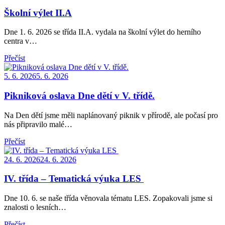
on
Školní výlet II.A
Dne 1. 6. 2026 se třída II.A. vydala na školní výlet do herního
centra v…
Přečíst
Posted
5. 6. 2026
5. 6. 2026
on
Pikniková oslava Dne dětí v V. třídě.
Na Den dětí jsme měli naplánovaný piknik v přírodě, ale počasí pro
nás připravilo malé…
Přečíst
Posted
24. 6. 2026
24. 6. 2026
on
IV. třída – Tematická výuka LES
Dne 10. 6. se naše třída věnovala tématu LES. Zopakovali jsme si
znalosti o lesních…
Přečíst