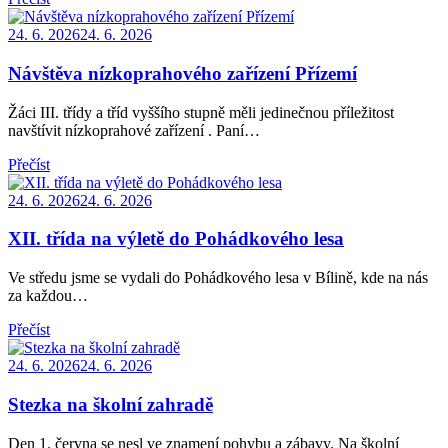
Posted
24. 6. 2026
24. 6. 2026
on
Návštěva nízkoprahového zařízení Přízemí
Žáci III. třídy a tříd vyššího stupně měli jedinečnou příležitost
navštívit nízkoprahové zařízení . Paní…
Přečíst
Posted
24. 6. 2026
24. 6. 2026
on
XII. třída na výletě do Pohádkového lesa
Ve středu jsme se vydali do Pohádkového lesa v Bílině, kde na nás
za každou…
Přečíst
Posted
24. 6. 2026
24. 6. 2026
on
Stezka na školní zahradě
Den 1. června se nesl ve znamení pohybu a zábavy. Na školní