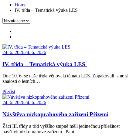
Home
IV. třída – Tematická výuka LES
Posted
24. 6. 2026
24. 6. 2026
on
IV. třída – Tematická výuka LES
Dne 10. 6. se naše třída věnovala tématu LES. Zopakovali jsme si
znalosti o lesních…
Přečíst
Posted
24. 6. 2026
24. 6. 2026
on
Návštěva nízkoprahového zařízení Přízemí
Žáci III. třídy a tříd vyššího stupně měli jedinečnou příležitost
navštívit nízkoprahové zařízení . Paní…