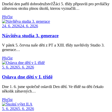
Dnešní den patřil dobrodružství!Žáci 5. třídy připravili pro prvňáčky
zábavnou stezku plnou úkolů, kterou vyznačili…
Přečíst
Posted
24. 6. 2026
24. 6. 2026
on
Návštěva studia 3. generace
V pátek 5. června naše děti z PT a XIII. třídy navštívily Studio 3.
generace…
Přečíst
Posted
5. 6. 2026
5. 6. 2026
on
Oslava dne dětí v I. třídě
Dne 1. 6. jsme společně oslavili Den dětí. Ve třídě na děti čekalo
několik zábavných…
Přečíst
Posted
5. 6. 2026
5. 6. 2026