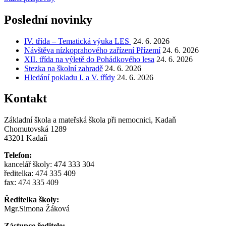
pro
Poslední novinky
příspěvky
IV. třída – Tematická výuka LES
24. 6. 2026
Návštěva nízkoprahového zařízení Přízemí
24. 6. 2026
XII. třída na výletě do Pohádkového lesa
24. 6. 2026
Stezka na školní zahradě
24. 6. 2026
Hledání pokladu I. a V. třídy
24. 6. 2026
Kontakt
Základní škola a mateřská škola při nemocnici, Kadaň
Chomutovská 1289
43201 Kadaň
Telefon:
kancelář školy: 474 333 304
ředitelka: 474 335 409
fax: 474 335 409
Ředitelka školy:
Mgr.Simona Žáková
Zástupce ředitele: