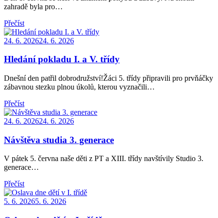
zahradě byla pro…
Přečíst
Posted
24. 6. 2026
24. 6. 2026
on
Hledání pokladu I. a V. třídy
Dnešní den patřil dobrodružství!Žáci 5. třídy připravili pro prvňáčky
zábavnou stezku plnou úkolů, kterou vyznačili…
Přečíst
Posted
24. 6. 2026
24. 6. 2026
on
Návštěva studia 3. generace
V pátek 5. června naše děti z PT a XIII. třídy navštívily Studio 3.
generace…
Přečíst
Posted
5. 6. 2026
5. 6. 2026
on