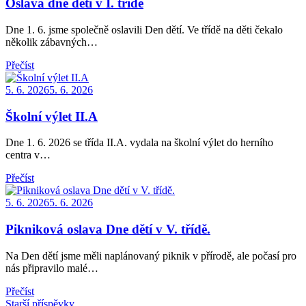
Oslava dne dětí v I. třídě
Dne 1. 6. jsme společně oslavili Den dětí. Ve třídě na děti čekalo
několik zábavných…
Přečíst
Posted
5. 6. 2026
5. 6. 2026
on
Školní výlet II.A
Dne 1. 6. 2026 se třída II.A. vydala na školní výlet do herního
centra v…
Přečíst
Posted
5. 6. 2026
5. 6. 2026
on
Pikniková oslava Dne dětí v V. třídě.
Na Den dětí jsme měli naplánovaný piknik v přírodě, ale počasí pro
nás připravilo malé…
Přečíst
Navigace
Starší příspěvky