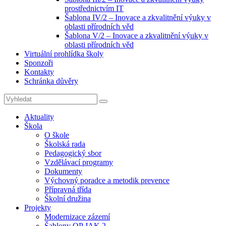
prostřednictvím IT
Šablona IV/2 – Inovace a zkvalitnění výuky v
oblasti přírodních věd
Šablona V/2 – Inovace a zkvalitnění výuky v
oblasti přírodních věd
Virtuální prohlídka školy
Sponzoři
Kontakty
Schránka důvěry
Search
Search
for:
Aktuality
Škola
O škole
Školská rada
Pedagogický sbor
Vzdělávací programy
Dokumenty
Výchovný poradce a metodik prevence
Přípravná třída
Školní družina
Projekty
Modernizace zázemí
Šablony OP JAK 2