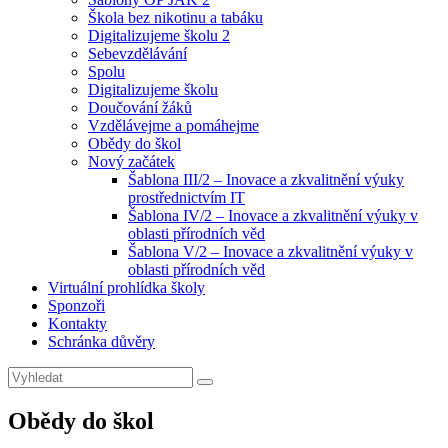
Škola bez nikotinu a tabáku
Digitalizujeme školu 2
Sebevzdělávání
Spolu
Digitalizujeme školu
Doučování žáků
Vzdělávejme a pomáhejme
Obědy do škol
Nový začátek
Šablona III/2 – Inovace a zkvalitnění výuky
prostřednictvím IT
Šablona IV/2 – Inovace a zkvalitnění výuky v
oblasti přírodních věd
Šablona V/2 – Inovace a zkvalitnění výuky v
oblasti přírodních věd
Virtuální prohlídka školy
Sponzoři
Kontakty
Schránka důvěry
Search
Search
for:
Obědy do škol