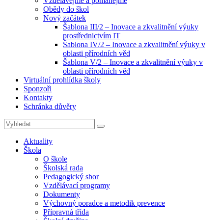
Vzdělávejme a pomáhejme
Obědy do škol
Nový začátek
Šablona III/2 – Inovace a zkvalitnění výuky
prostřednictvím IT
Šablona IV/2 – Inovace a zkvalitnění výuky v
oblasti přírodních věd
Šablona V/2 – Inovace a zkvalitnění výuky v
oblasti přírodních věd
Virtuální prohlídka školy
Sponzoři
Kontakty
Schránka důvěry
Search
Search
for:
Aktuality
Škola
O škole
Školská rada
Pedagogický sbor
Vzdělávací programy
Dokumenty
Výchovný poradce a metodik prevence
Přípravná třída