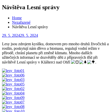
for:
Návštěva Lesní správy
Home
Nezařazené
Návštěva Lesní správy
Posted
29. 5. 2024
29. 5. 2024
on
Lesy jsou zdrojem kyslíku, domovem pro mnoho druhů živočichů a
rostlin, poskytují nám dřevo a biomasu, regulují vodní režim v
přírodě, chrání planetu při změně klimatu. Mnoho dalších
užitečných informací se dozvěděly děti z přípravných tříd při
návštěvě Lesní správy v Klášterci nad Ohří
.