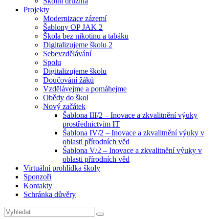
Školní družina
Projekty
Modernizace zázemí
Šablony OP JAK 2
Škola bez nikotinu a tabáku
Digitalizujeme školu 2
Sebevzdělávání
Spolu
Digitalizujeme školu
Doučování žáků
Vzdělávejme a pomáhejme
Obědy do škol
Nový začátek
Šablona III/2 – Inovace a zkvalitnění výuky
prostřednictvím IT
Šablona IV/2 – Inovace a zkvalitnění výuky v
oblasti přírodních věd
Šablona V/2 – Inovace a zkvalitnění výuky v
oblasti přírodních věd
Virtuální prohlídka školy
Sponzoři
Kontakty
Schránka důvěry
Search
Search