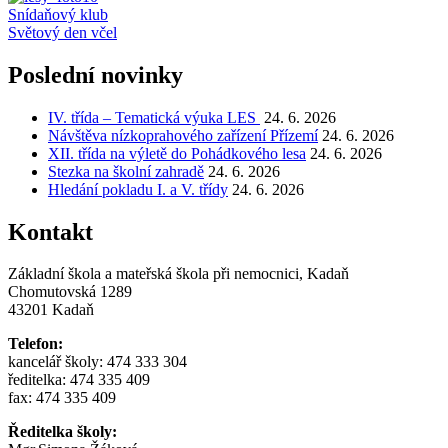
Navigace
Snídaňový klub
Světový den včel
pro
příspěvek
Poslední novinky
IV. třída – Tematická výuka LES
24. 6. 2026
Návštěva nízkoprahového zařízení Přízemí
24. 6. 2026
XII. třída na výletě do Pohádkového lesa
24. 6. 2026
Stezka na školní zahradě
24. 6. 2026
Hledání pokladu I. a V. třídy
24. 6. 2026
Kontakt
Základní škola a mateřská škola při nemocnici, Kadaň
Chomutovská 1289
43201 Kadaň
Telefon:
kancelář školy: 474 333 304
ředitelka: 474 335 409
fax: 474 335 409
Ředitelka školy: