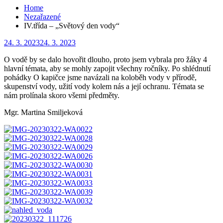
Home
Nezařazené
IV.třída – „Světový den vody“
Posted
24. 3. 2023
24. 3. 2023
on
O vodě by se dalo hovořit dlouho, proto jsem vybrala pro žáky 4
hlavní témata, aby se mohly zapojit všechny ročníky. Po shlédnutí
pohádky O kapičce jsme navázali na koloběh vody v přírodě,
skupenství vody, užití vody kolem nás a její ochranu. Témata se
nám prolínala skoro všemi předměty.
Mgr. Martina Smiljeková