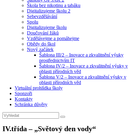
Škola bez nikotinu a tabáku
Digitalizujeme školu 2
Sebevzdělávání
Spolu
Digitalizujeme školu
Doučování žáků
Vzdělávejme a pomáhejme
Obědy do škol
Nový začátek
Šablona III/2 – Inovace a zkvalitnění výuky
prostřednictvím IT
Šablona IV/2 – Inovace a zkvalitnění výuky v
oblasti přírodních věd
Šablona V/2 – Inovace a zkvalitnění výuky v
oblasti přírodních věd
Virtuální prohlídka školy
Sponzoři
Kontakty
Schránka důvěry
Search
Search
for:
IV.třída – „Světový den vody“