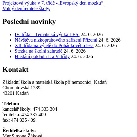
Navigace
Projektová výuka v 7. třídě -„Evropský den mozku“
Volný den ředitele školy.
pro
příspěvek
Poslední novinky
IV. třída – Tematická výuka LES
24. 6. 2026
Návštěva nízkoprahového zařízení Přízemí
24. 6. 2026
XII. třída na výletě do Pohádkového lesa
24. 6. 2026
Stezka na školní zahradě
24. 6. 2026
Hledání pokladu I. a V. třídy
24. 6. 2026
Kontakt
Základní škola a mateřská škola při nemocnici, Kadaň
Chomutovská 1289
43201 Kadaň
Telefon:
kancelář školy: 474 333 304
ředitelka: 474 335 409
fax: 474 335 409
Ředitelka školy:
Mgr.Simona Žáková