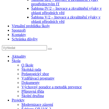
prostřednictvím IT
Šablona IV/2 – Inovace a zkvalitnění výuky v
oblasti přírodních věd
Šablona V/2 – Inovace a zkvalitnění výuky v
oblasti přírodních věd
Virtuální prohlídka školy
Sponzoři
Kontakty
Schránka důvěry
Search
Search
for:
Aktuality
Škola
O škole
Školská rada
Pedagogický sbor
Vzdělávací programy
Dokumenty
Výchovný poradce a metodik prevence
Přípravná třída
Školní družina
Projekty
Modernizace zázemí
Šablony OP JAK 2