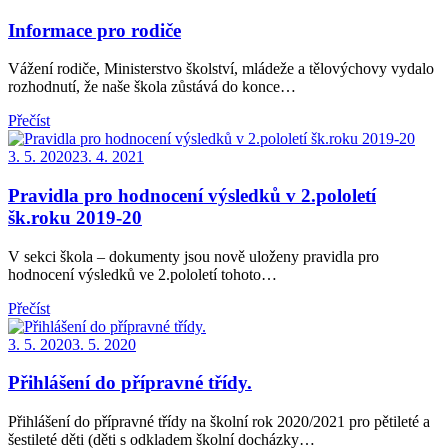
on
Informace pro rodiče
Vážení rodiče, Ministerstvo školství, mládeže a tělovýchovy vydalo
rozhodnutí, že naše škola zůstává do konce…
Přečíst
Posted
3. 5. 2020
23. 4. 2021
on
Pravidla pro hodnocení výsledků v 2.pololetí
šk.roku 2019-20
V sekci škola – dokumenty jsou nově uloženy pravidla pro
hodnocení výsledků ve 2.pololetí tohoto…
Přečíst
Posted
3. 5. 2020
3. 5. 2020
on
Přihlášení do přípravné třídy.
Přihlášení do přípravné třídy na školní rok 2020/2021 pro pětileté a
šestileté děti (děti s odkladem školní docházky…