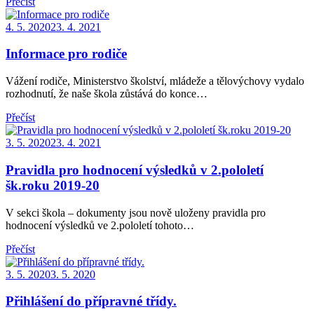
Přečíst
Posted
4. 5. 2020
23. 4. 2021
on
Informace pro rodiče
Vážení rodiče, Ministerstvo školství, mládeže a tělovýchovy vydalo
rozhodnutí, že naše škola zůstává do konce…
Přečíst
Posted
3. 5. 2020
23. 4. 2021
on
Pravidla pro hodnocení výsledků v 2.pololetí
šk.roku 2019-20
V sekci škola – dokumenty jsou nově uloženy pravidla pro
hodnocení výsledků ve 2.pololetí tohoto…
Přečíst
Posted
3. 5. 2020
3. 5. 2020
on
Přihlášení do přípravné třídy.