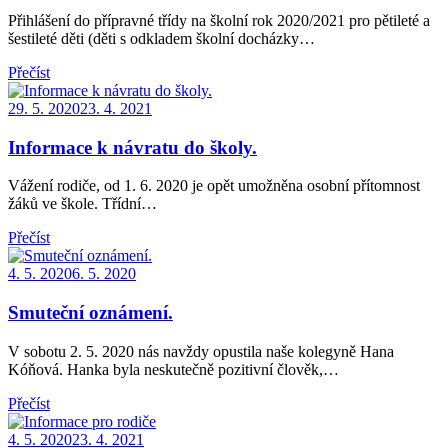
Přihlášení do přípravné třídy na školní rok 2020/2021 pro pětileté a
šestileté děti (děti s odkladem školní docházky…
Přečíst
Posted
29. 5. 2020
23. 4. 2021
on
Informace k návratu do školy.
Vážení rodiče, od 1. 6. 2020 je opět umožněna osobní přítomnost
žáků ve škole. Třídní…
Přečíst
Posted
4. 5. 2020
6. 5. 2020
on
Smuteční oznámení.
V sobotu 2. 5. 2020 nás navždy opustila naše kolegyně Hana
Kóňová. Hanka byla neskutečně pozitivní člověk,…
Přečíst
Posted
4. 5. 2020
23. 4. 2021