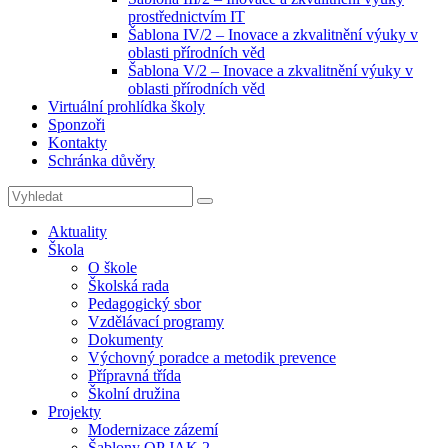
prostřednictvím IT
Šablona IV/2 – Inovace a zkvalitnění výuky v
oblasti přírodních věd
Šablona V/2 – Inovace a zkvalitnění výuky v
oblasti přírodních věd
Virtuální prohlídka školy
Sponzoři
Kontakty
Schránka důvěry
Search
Search
for:
Aktuality
Škola
O škole
Školská rada
Pedagogický sbor
Vzdělávací programy
Dokumenty
Výchovný poradce a metodik prevence
Přípravná třída
Školní družina
Projekty
Modernizace zázemí
Šablony OP JAK 2