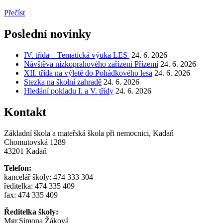
Přečíst
Poslední novinky
IV. třída – Tematická výuka LES
24. 6. 2026
Návštěva nízkoprahového zařízení Přízemí
24. 6. 2026
XII. třída na výletě do Pohádkového lesa
24. 6. 2026
Stezka na školní zahradě
24. 6. 2026
Hledání pokladu I. a V. třídy
24. 6. 2026
Kontakt
Základní škola a mateřská škola při nemocnici, Kadaň
Chomutovská 1289
43201 Kadaň
Telefon:
kancelář školy: 474 333 304
ředitelka: 474 335 409
fax: 474 335 409
Ředitelka školy:
Mgr.Simona Žáková