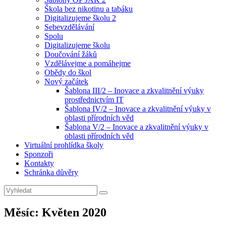
Škola bez nikotinu a tabáku
Digitalizujeme školu 2
Sebevzdělávání
Spolu
Digitalizujeme školu
Doučování žáků
Vzdělávejme a pomáhejme
Obědy do škol
Nový začátek
Šablona III/2 – Inovace a zkvalitnění výuky
prostřednictvím IT
Šablona IV/2 – Inovace a zkvalitnění výuky v
oblasti přírodních věd
Šablona V/2 – Inovace a zkvalitnění výuky v
oblasti přírodních věd
Virtuální prohlídka školy
Sponzoři
Kontakty
Schránka důvěry
Search
Search
for:
Měsíc:
Květen 2020