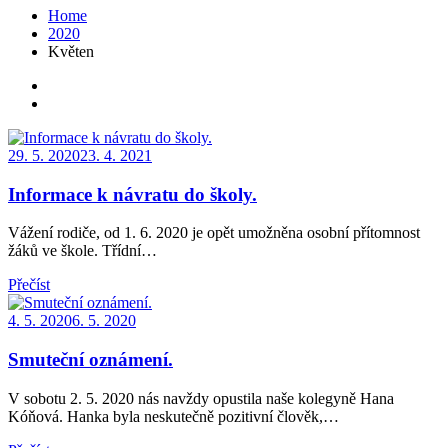
Home
2020
Květen
Posted
29. 5. 2020
23. 4. 2021
on
Informace k návratu do školy.
Vážení rodiče, od 1. 6. 2020 je opět umožněna osobní přítomnost
žáků ve škole. Třídní…
Přečíst
Posted
4. 5. 2020
6. 5. 2020
on
Smuteční oznámení.
V sobotu 2. 5. 2020 nás navždy opustila naše kolegyně Hana
Kóňová. Hanka byla neskutečně pozitivní člověk,…