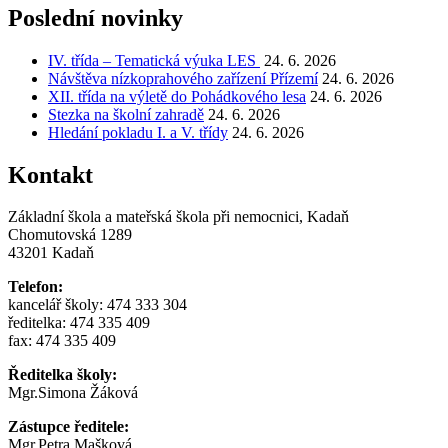
příspěvek
Poslední novinky
IV. třída – Tematická výuka LES
24. 6. 2026
Návštěva nízkoprahového zařízení Přízemí
24. 6. 2026
XII. třída na výletě do Pohádkového lesa
24. 6. 2026
Stezka na školní zahradě
24. 6. 2026
Hledání pokladu I. a V. třídy
24. 6. 2026
Kontakt
Základní škola a mateřská škola při nemocnici, Kadaň
Chomutovská 1289
43201 Kadaň
Telefon:
kancelář školy: 474 333 304
ředitelka: 474 335 409
fax: 474 335 409
Ředitelka školy:
Mgr.Simona Žáková
Zástupce ředitele:
Mgr.Petra Mašková