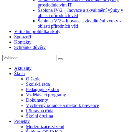
prostřednictvím IT
Šablona IV/2 – Inovace a zkvalitnění výuky v
oblasti přírodních věd
Šablona V/2 – Inovace a zkvalitnění výuky v
oblasti přírodních věd
Virtuální prohlídka školy
Sponzoři
Kontakty
Schránka důvěry
Search
Search
for:
Aktuality
Škola
O škole
Školská rada
Pedagogický sbor
Vzdělávací programy
Dokumenty
Výchovný poradce a metodik prevence
Přípravná třída
Školní družina
Projekty
Modernizace zázemí
Šablony OP JAK 2