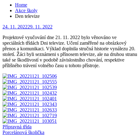
Home
Akce školy
Den televize
Posted
24. 11. 2022
29. 11. 2022
on
Projektové vyučování dne 21. 11. 2022 bylo věnováno ve
speciálních třídách Dni televize. Učení zaměřené na obrázkový
přenos a komunikaci. Výklad doplnila stručná historie vynálezu 20.
století. Žáci byli seznámeni s přínosem televize, ale na druhou stranu
také se škodlivostí v podobě závislostního chování, respektive
přílišného trávení volného času u tohoto přístroje.
Navigace
Přípravná třída
Porcelánová školička
pro