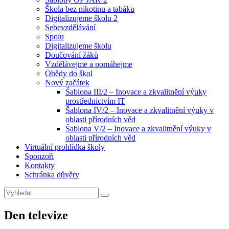
Škola bez nikotinu a tabáku
Digitalizujeme školu 2
Sebevzdělávání
Spolu
Digitalizujeme školu
Doučování žáků
Vzdělávejme a pomáhejme
Obědy do škol
Nový začátek
Šablona III/2 – Inovace a zkvalitnění výuky
prostřednictvím IT
Šablona IV/2 – Inovace a zkvalitnění výuky v
oblasti přírodních věd
Šablona V/2 – Inovace a zkvalitnění výuky v
oblasti přírodních věd
Virtuální prohlídka školy
Sponzoři
Kontakty
Schránka důvěry
Search
Search
for:
Den televize