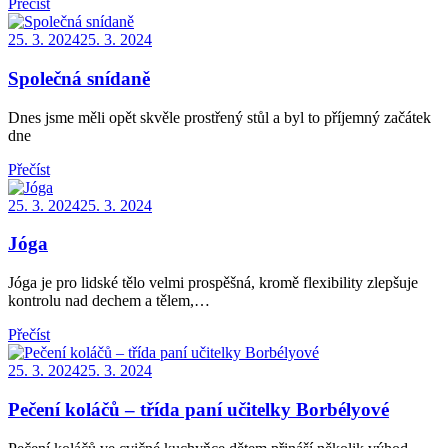
Přečíst
Posted
25. 3. 2024
25. 3. 2024
on
Společná snídaně
Dnes jsme měli opět skvěle prostřený stůl a byl to příjemný začátek
dne
Přečíst
Posted
25. 3. 2024
25. 3. 2024
on
Jóga
Jóga je pro lidské tělo velmi prospěšná, kromě flexibility zlepšuje
kontrolu nad dechem a tělem,…
Přečíst
Posted
25. 3. 2024
25. 3. 2024
on
Pečení koláčů – třída paní učitelky Borbélyové