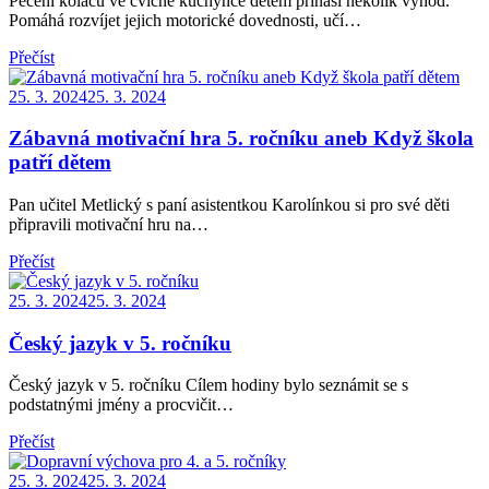
Pečení koláčů ve cvičné kuchyňce dětem přináší několik výhod.
Pomáhá rozvíjet jejich motorické dovednosti, učí…
Přečíst
Posted
25. 3. 2024
25. 3. 2024
on
Zábavná motivační hra 5. ročníku aneb Když škola
patří dětem
Pan učitel Metlický s paní asistentkou Karolínkou si pro své děti
připravili motivační hru na…
Přečíst
Posted
25. 3. 2024
25. 3. 2024
on
Český jazyk v 5. ročníku
Český jazyk v 5. ročníku Cílem hodiny bylo seznámit se s
podstatnými jmény a procvičit…
Přečíst
Posted
25. 3. 2024
25. 3. 2024