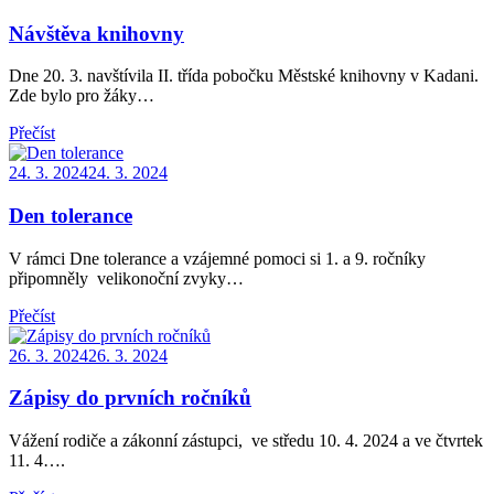
on
Návštěva knihovny
Dne 20. 3. navštívila II. třída pobočku Městské knihovny v Kadani.
Zde bylo pro žáky…
Přečíst
Posted
24. 3. 2024
24. 3. 2024
on
Den tolerance
V rámci Dne tolerance a vzájemné pomoci si 1. a 9. ročníky
připomněly velikonoční zvyky…
Přečíst
Posted
26. 3. 2024
26. 3. 2024
on
Zápisy do prvních ročníků
Vážení rodiče a zákonní zástupci, ve středu 10. 4. 2024 a ve čtvrtek
11. 4….