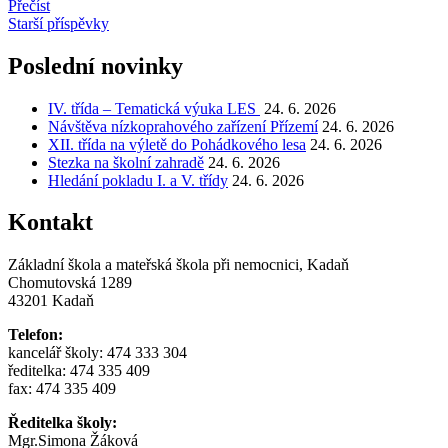
Přečíst
Navigace
Starší příspěvky
pro
Poslední novinky
příspěvky
IV. třída – Tematická výuka LES
24. 6. 2026
Návštěva nízkoprahového zařízení Přízemí
24. 6. 2026
XII. třída na výletě do Pohádkového lesa
24. 6. 2026
Stezka na školní zahradě
24. 6. 2026
Hledání pokladu I. a V. třídy
24. 6. 2026
Kontakt
Základní škola a mateřská škola při nemocnici, Kadaň
Chomutovská 1289
43201 Kadaň
Telefon:
kancelář školy: 474 333 304
ředitelka: 474 335 409
fax: 474 335 409
Ředitelka školy:
Mgr.Simona Žáková