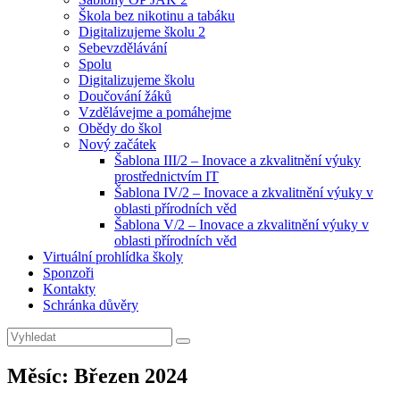
Škola bez nikotinu a tabáku
Digitalizujeme školu 2
Sebevzdělávání
Spolu
Digitalizujeme školu
Doučování žáků
Vzdělávejme a pomáhejme
Obědy do škol
Nový začátek
Šablona III/2 – Inovace a zkvalitnění výuky
prostřednictvím IT
Šablona IV/2 – Inovace a zkvalitnění výuky v
oblasti přírodních věd
Šablona V/2 – Inovace a zkvalitnění výuky v
oblasti přírodních věd
Virtuální prohlídka školy
Sponzoři
Kontakty
Schránka důvěry
Search
Search
for:
Měsíc:
Březen 2024