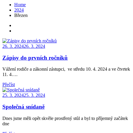
Home
2024
Březen
Posted
26. 3. 2024
26. 3. 2024
on
Zápisy do prvních ročníků
Vážení rodiče a zákonní zástupci, ve středu 10. 4. 2024 a ve čtvrtek
11. 4….
Přečíst
Posted
25. 3. 2024
25. 3. 2024
on
Společná snídaně
Dnes jsme měli opět skvěle prostřený stůl a byl to příjemný začátek
dne