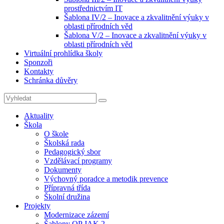
prostřednictvím IT
Šablona IV/2 – Inovace a zkvalitnění výuky v
oblasti přírodních věd
Šablona V/2 – Inovace a zkvalitnění výuky v
oblasti přírodních věd
Virtuální prohlídka školy
Sponzoři
Kontakty
Schránka důvěry
Search
Search
for:
Aktuality
Škola
O škole
Školská rada
Pedagogický sbor
Vzdělávací programy
Dokumenty
Výchovný poradce a metodik prevence
Přípravná třída
Školní družina
Projekty
Modernizace zázemí
Šablony OP JAK 2