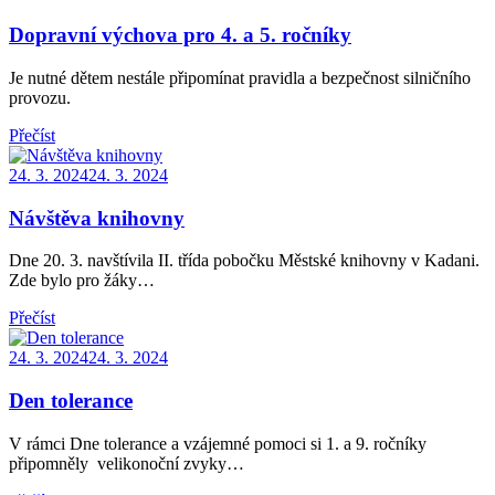
on
Dopravní výchova pro 4. a 5. ročníky
Je nutné dětem nestále připomínat pravidla a bezpečnost silničního
provozu.
Přečíst
Posted
24. 3. 2024
24. 3. 2024
on
Návštěva knihovny
Dne 20. 3. navštívila II. třída pobočku Městské knihovny v Kadani.
Zde bylo pro žáky…
Přečíst
Posted
24. 3. 2024
24. 3. 2024
on
Den tolerance
V rámci Dne tolerance a vzájemné pomoci si 1. a 9. ročníky
připomněly velikonoční zvyky…