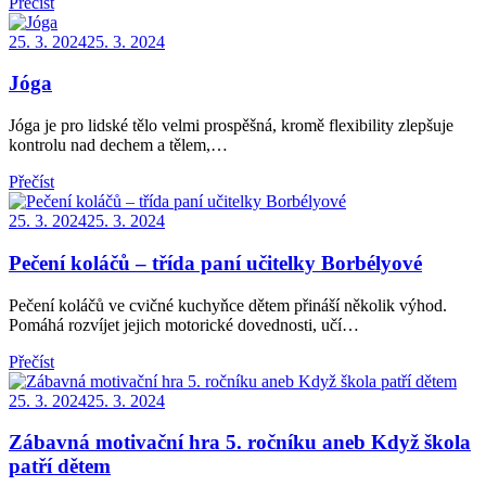
Přečíst
Posted
25. 3. 2024
25. 3. 2024
on
Jóga
Jóga je pro lidské tělo velmi prospěšná, kromě flexibility zlepšuje
kontrolu nad dechem a tělem,…
Přečíst
Posted
25. 3. 2024
25. 3. 2024
on
Pečení koláčů – třída paní učitelky Borbélyové
Pečení koláčů ve cvičné kuchyňce dětem přináší několik výhod.
Pomáhá rozvíjet jejich motorické dovednosti, učí…
Přečíst
Posted
25. 3. 2024
25. 3. 2024
on
Zábavná motivační hra 5. ročníku aneb Když škola
patří dětem