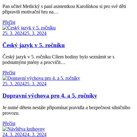
Pan učitel Metlický s paní asistentkou Karolínkou si pro své děti
připravili motivační hru na…
Přečíst
Posted
25. 3. 2024
25. 3. 2024
on
Český jazyk v 5. ročníku
Český jazyk v 5. ročníku Cílem hodiny bylo seznámit se s
podstatnými jmény a procvičit…
Přečíst
Posted
25. 3. 2024
25. 3. 2024
on
Dopravní výchova pro 4. a 5. ročníky
Je nutné dětem nestále připomínat pravidla a bezpečnost silničního
provozu.
Přečíst
Posted
24. 3. 2024
24. 3. 2024