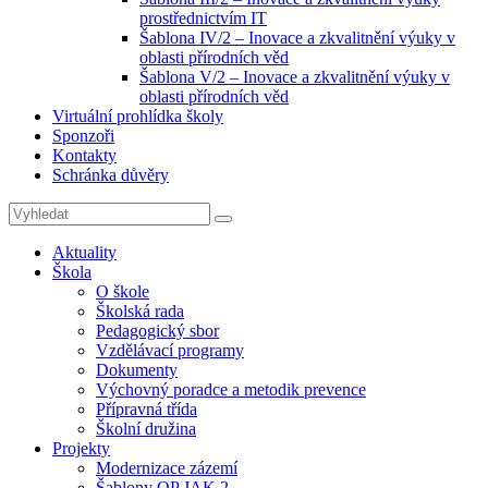
prostřednictvím IT
Šablona IV/2 – Inovace a zkvalitnění výuky v
oblasti přírodních věd
Šablona V/2 – Inovace a zkvalitnění výuky v
oblasti přírodních věd
Virtuální prohlídka školy
Sponzoři
Kontakty
Schránka důvěry
Search
Search
for:
Aktuality
Škola
O škole
Školská rada
Pedagogický sbor
Vzdělávací programy
Dokumenty
Výchovný poradce a metodik prevence
Přípravná třída
Školní družina
Projekty
Modernizace zázemí
Šablony OP JAK 2