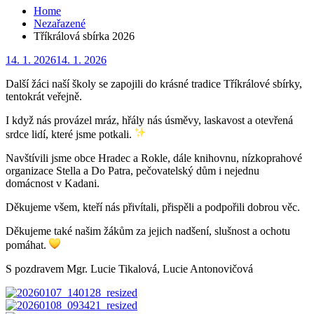
Home
Nezařazené
Tříkrálová sbírka 2026
Posted
14. 1. 2026
14. 1. 2026
on
Další žáci naší školy se zapojili do krásné tradice Tříkrálové sbírky,
tentokrát veřejně.
I
když nás provázel mráz, hřály nás úsměvy, laskavost a otevřená
srdce lidí, které jsme potkali.
Navštívili jsme obce Hradec a Rokle, dále knihovnu, nízkoprahové
organizace Stella a Do Patra, pečovatelský dům i nejednu
domácnost v Kadani.
Děkujeme všem, kteří nás přivítali, přispěli a podpořili dobrou věc.
Děkujeme také našim žákům za jejich nadšení, slušnost a ochotu
pomáhat.
S pozdravem Mgr. Lucie Tikalová, Lucie Antonovičová