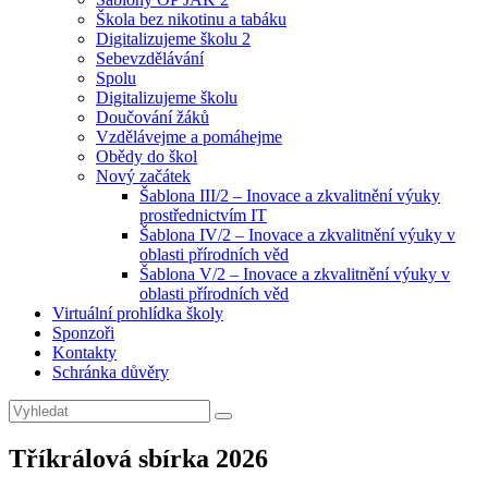
Škola bez nikotinu a tabáku
Digitalizujeme školu 2
Sebevzdělávání
Spolu
Digitalizujeme školu
Doučování žáků
Vzdělávejme a pomáhejme
Obědy do škol
Nový začátek
Šablona III/2 – Inovace a zkvalitnění výuky
prostřednictvím IT
Šablona IV/2 – Inovace a zkvalitnění výuky v
oblasti přírodních věd
Šablona V/2 – Inovace a zkvalitnění výuky v
oblasti přírodních věd
Virtuální prohlídka školy
Sponzoři
Kontakty
Schránka důvěry
Search
Search
for:
Tříkrálová sbírka 2026