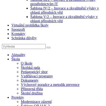
prostřednictvím IT
Šablona IV/2 – Inovace a zkvalitnění výuky v
oblasti přírodních věd
Šablona V/2 – Inovace a zkvalitnění výuky v
oblasti přírodních věd
Virtuální prohlídka školy
Sponzoři
Kontakty
Schránka důvěry
Search
Search
for:
Aktuality
Škola
O škole
Školská rada
Pedagogický sbor
Vzdělávací programy
Dokumenty
Výchovný poradce a metodik prevence
Přípravná třída
Školní družina
Projekty
Modernizace zázemí
Šablony OP JAK 2