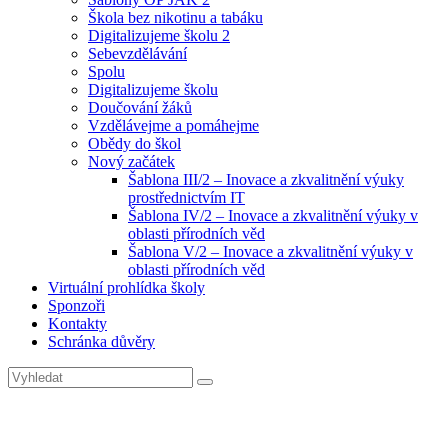
Škola bez nikotinu a tabáku
Digitalizujeme školu 2
Sebevzdělávání
Spolu
Digitalizujeme školu
Doučování žáků
Vzdělávejme a pomáhejme
Obědy do škol
Nový začátek
Šablona III/2 – Inovace a zkvalitnění výuky
prostřednictvím IT
Šablona IV/2 – Inovace a zkvalitnění výuky v
oblasti přírodních věd
Šablona V/2 – Inovace a zkvalitnění výuky v
oblasti přírodních věd
Virtuální prohlídka školy
Sponzoři
Kontakty
Schránka důvěry
Search
Search
for:
Vánoční besídka ve