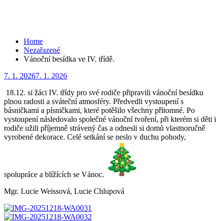
IV. třídě.
Home
Nezařazené
Vánoční besídka ve IV. třídě.
Posted
7. 1. 2026
7. 1. 2026
on
18.12. si žáci IV. třídy pro své rodiče připravili vánoční besídku
plnou radosti a sváteční atmosféry. Předvedli vystoupení s
básničkami a písničkami, které potěšilo všechny přítomné. Po
vystoupení následovalo společné vánoční tvoření, při kterém si děti i
rodiče užili příjemně strávený čas a odnesli si domů vlastnoručně
vyrobené dekorace. Celé setkání se neslo v duchu pohody,
spolupráce a blížících se Vánoc.
Mgr. Lucie Weissová, Lucie Chlupová