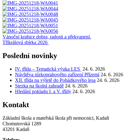
Navigace
Vánoční krabice dobra, radosti a překvapení.
Tříkrálová sbírka 2026
pro
příspěvek
Poslední novinky
IV. třída – Tematická výuka LES
24. 6. 2026
Návštěva nízkoprahového zařízení Přízemí
24. 6. 2026
XII. třída na výletě do Pohádkového lesa
24. 6. 2026
Stezka na školní zahradě
24. 6. 2026
Hledání pokladu I. a V. třídy
24. 6. 2026
Kontakt
Základní škola a mateřská škola při nemocnici, Kadaň
Chomutovská 1289
43201 Kadaň
Telefon: