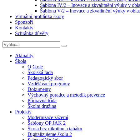
Šablona IV/2 – Inovace a zkvalitnění výuky v obla
Šablona V/2 – Inovace a zkvalitnění výuky v oblas
Virtuální prohlídka školy
Sponzoři
Kontakty
Schránka důvěry
Search
Search
for:
Aktuality
Škola
O škole
Školská rada
Pedagogický sbor
Vzdělávací programy
Dokumenty
Výchovný poradce a metodik prevence
Přípravná třída
Školní družina
Projekty
Modernizace zázemí
Šablony OP JAK 2
Škola bez nikotinu a tabáku
Digitalizujeme školu 2
Sebevzdělávání