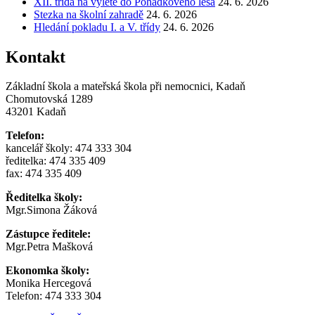
XII. třída na výletě do Pohádkového lesa
24. 6. 2026
Stezka na školní zahradě
24. 6. 2026
Hledání pokladu I. a V. třídy
24. 6. 2026
Kontakt
Základní škola a mateřská škola při nemocnici, Kadaň
Chomutovská 1289
43201 Kadaň
Telefon:
kancelář školy: 474 333 304
ředitelka: 474 335 409
fax: 474 335 409
Ředitelka školy:
Mgr.Simona Žáková
Zástupce ředitele:
Mgr.Petra Mašková
Ekonomka školy:
Monika Hercegová
Telefon: 474 333 304