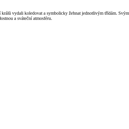
ích tří králů vydali koledovat a symbolicky žehnat jednotlivým třídám. 
adostnou a sváteční atmosféru.