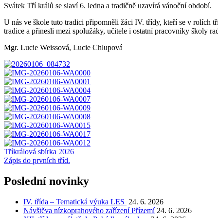
Svátek Tří králů se slaví 6. ledna a tradičně uzavírá vánoční období.
U nás ve škole tuto tradici připomněli žáci IV. třídy, kteří se v rol
tradice a přinesli mezi spolužáky, učitele i ostatní pracovníky školy r
Mgr. Lucie Weissová, Lucie Chlupová
Navigace
Tříkrálová sbírka 2026
Zápis do prvních tříd.
pro
příspěvek
Poslední novinky
IV. třída – Tematická výuka LES
24. 6. 2026
Návštěva nízkoprahového zařízení Přízemí
24. 6. 2026