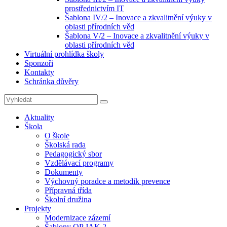
prostřednictvím IT
Šablona IV/2 – Inovace a zkvalitnění výuky v
oblasti přírodních věd
Šablona V/2 – Inovace a zkvalitnění výuky v
oblasti přírodních věd
Virtuální prohlídka školy
Sponzoři
Kontakty
Schránka důvěry
Search
Search
for:
Aktuality
Škola
O škole
Školská rada
Pedagogický sbor
Vzdělávací programy
Dokumenty
Výchovný poradce a metodik prevence
Přípravná třída
Školní družina
Projekty
Modernizace zázemí
Šablony OP JAK 2