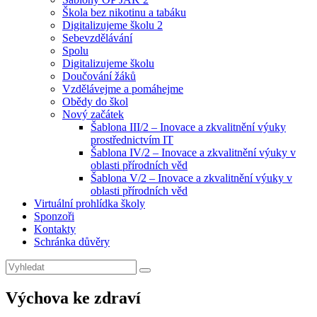
Škola bez nikotinu a tabáku
Digitalizujeme školu 2
Sebevzdělávání
Spolu
Digitalizujeme školu
Doučování žáků
Vzdělávejme a pomáhejme
Obědy do škol
Nový začátek
Šablona III/2 – Inovace a zkvalitnění výuky
prostřednictvím IT
Šablona IV/2 – Inovace a zkvalitnění výuky v
oblasti přírodních věd
Šablona V/2 – Inovace a zkvalitnění výuky v
oblasti přírodních věd
Virtuální prohlídka školy
Sponzoři
Kontakty
Schránka důvěry
Search
Search
for:
Výchova ke zdraví