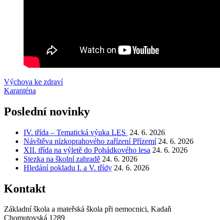
Navigace
Výchova ke zdraví
Karanténa
pro
příspěvek
Poslední novinky
IV. třída – Tematická výuka LES
24. 6. 2026
Návštěva nízkoprahového zařízení Přízemí
24. 6. 2026
XII. třída na výletě do Pohádkového lesa
24. 6. 2026
Stezka na školní zahradě
24. 6. 2026
Hledání pokladu I. a V. třídy
24. 6. 2026
Kontakt
Základní škola a mateřská škola při nemocnici, Kadaň
Chomutovská 1289