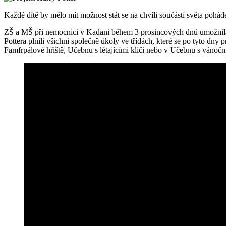
Každé dítě by mělo mít možnost stát se na chvíli součástí světa pohá
ZŠ a MŠ při nemocnici v Kadani během 3 prosincových dnů umožnila 
Pottera plnili všichni společně úkoly ve třídách, které se po tyto 
Famfrpálové hřiště, Učebnu s létajícími klíči nebo v Učebnu s vánoč