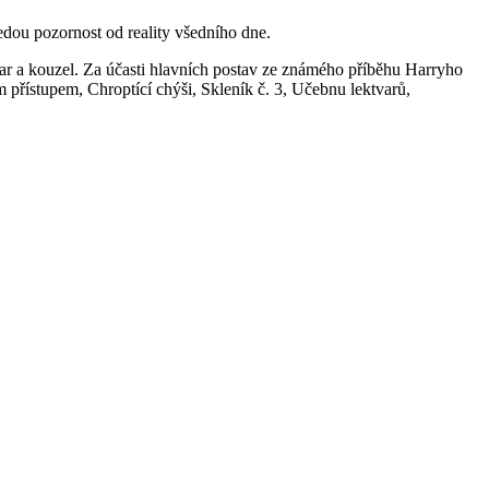
edou pozornost od reality všedního dne.
r a kouzel. Za účasti hlavních postav ze známého příběhu Harryho
 přístupem, Chroptící chýši, Skleník č. 3, Učebnu lektvarů,