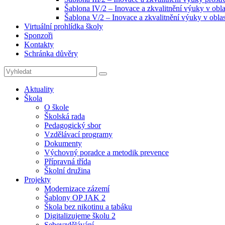
Šablona IV/2 – Inovace a zkvalitnění výuky v obla
Šablona V/2 – Inovace a zkvalitnění výuky v oblas
Virtuální prohlídka školy
Sponzoři
Kontakty
Schránka důvěry
Search
Search
for:
Aktuality
Škola
O škole
Školská rada
Pedagogický sbor
Vzdělávací programy
Dokumenty
Výchovný poradce a metodik prevence
Přípravná třída
Školní družina
Projekty
Modernizace zázemí
Šablony OP JAK 2
Škola bez nikotinu a tabáku
Digitalizujeme školu 2
Sebevzdělávání