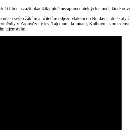
dek či filmu a zažít okamžiky plné nezapomenutelných emocí, které odv
nejen svým žákům a učitelům odjezd vlakem do Bradavic, do školy ča
dny proměnily v Zapovězený les, Tajemnou komnatu, Knihovnu s omezeným
ním tajemstvím.