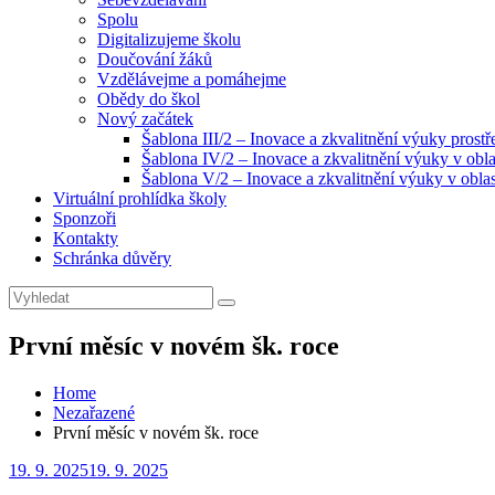
Spolu
Digitalizujeme školu
Doučování žáků
Vzdělávejme a pomáhejme
Obědy do škol
Nový začátek
Šablona III/2 – Inovace a zkvalitnění výuky prost
Šablona IV/2 – Inovace a zkvalitnění výuky v obla
Šablona V/2 – Inovace a zkvalitnění výuky v oblas
Virtuální prohlídka školy
Sponzoři
Kontakty
Schránka důvěry
Search
Search
for:
První měsíc v novém šk. roce
Home
Nezařazené
První měsíc v novém šk. roce
Posted
19. 9. 2025
19. 9. 2025
on