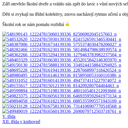
Září otevřelo školní dveře a vrátilo nás zpět do lavic s vůní nových s
Děti si zvykají na třídní kolektivy, znovu nacházejí
rytmus učení a obj
Školní rok se nám pomalu rozbíhá
Navigace
V. třída
XII. třída v knihovně
pro