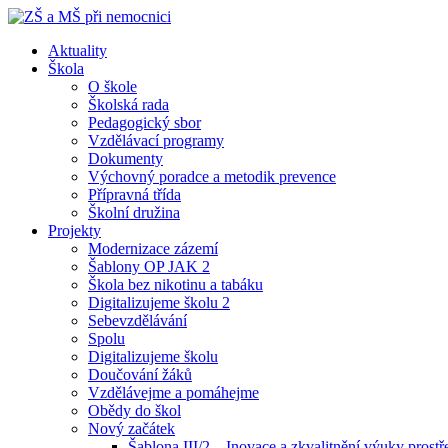
Skip
to
Aktuality
content
ZŠ a MŠ při nemocnici
Škola
O škole
Školská rada
Pedagogický sbor
Vzdělávací programy
Dokumenty
Výchovný poradce a metodik prevence
Přípravná třída
Školní družina
Projekty
Modernizace zázemí
Šablony OP JAK 2
Škola bez nikotinu a tabáku
Digitalizujeme školu 2
Sebevzdělávání
Spolu
Digitalizujeme školu
Doučování žáků
Vzdělávejme a pomáhejme
Obědy do škol
Nový začátek
Šablona III/2 – Inovace a zkvalitnění výuky prost