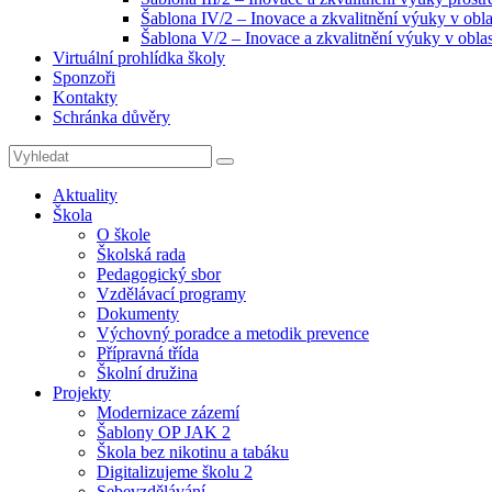
Šablona IV/2 – Inovace a zkvalitnění výuky v obla
Šablona V/2 – Inovace a zkvalitnění výuky v oblas
Virtuální prohlídka školy
Sponzoři
Kontakty
Schránka důvěry
Search
Search
for:
Aktuality
Škola
O škole
Školská rada
Pedagogický sbor
Vzdělávací programy
Dokumenty
Výchovný poradce a metodik prevence
Přípravná třída
Školní družina
Projekty
Modernizace zázemí
Šablony OP JAK 2
Škola bez nikotinu a tabáku
Digitalizujeme školu 2
Sebevzdělávání