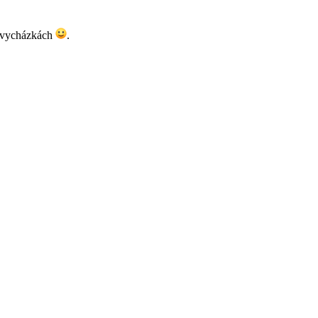
ch vycházkách
.