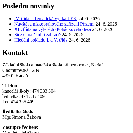
příspěvek
Poslední novinky
IV. třída – Tematická výuka LES
24. 6. 2026
Návštěva nízkoprahového zařízení Přízemí
24. 6. 2026
XII. třída na výletě do Pohádkového lesa
24. 6. 2026
Stezka na školní zahradě
24. 6. 2026
Hledání pokladu I. a V. třídy
24. 6. 2026
Kontakt
Základní škola a mateřská škola při nemocnici, Kadaň
Chomutovská 1289
43201 Kadaň
Telefon:
kancelář školy: 474 333 304
ředitelka: 474 335 409
fax: 474 335 409
Ředitelka školy:
Mgr.Simona Žáková
Zástupce ředitele:
Mgr.Petra Mašková