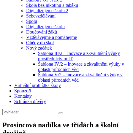
Škola bez nikotinu a tabáku
Digitalizujeme školu 2
Sebevzdělávání
Spolu
Digitalizujeme školu
Doučování žáků
Vzdělávejme a pomáhejme
Obědy do škol
Nový začátek
Šablona III/2 – Inovace a zkvalitnění výuky
prostřednictvím IT
Šablona IV/2 – Inovace a zkvalitnění výuky v
oblasti přírodních věd
Šablona V/2 – Inovace a zkvalitnění výuky v
oblasti přírodních věd
Virtuální prohlídka školy
Sponzoři
Kontakty
Schránka důvěry
Search
Search
for:
Prosincová nadílka ve třídách a školní
družině.