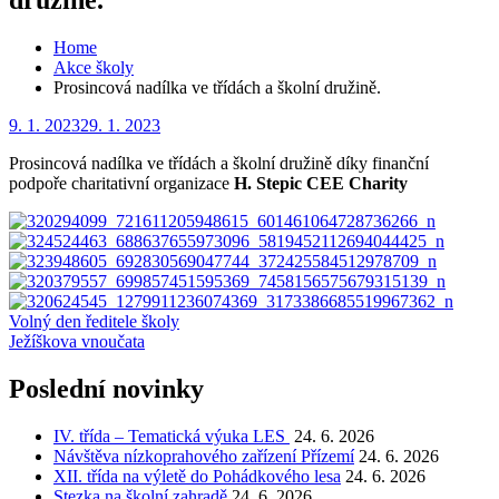
Home
Akce školy
Prosincová nadílka ve třídách a školní družině.
Posted
9. 1. 2023
29. 1. 2023
on
Prosincová nadílka ve třídách a školní družině díky finanční
podpoře charitativní organizace
H. Stepic CEE Charity
Navigace
Volný den ředitele školy
Ježíškova vnoučata
pro
příspěvek
Poslední novinky
IV. třída – Tematická výuka LES
24. 6. 2026
Návštěva nízkoprahového zařízení Přízemí
24. 6. 2026
XII. třída na výletě do Pohádkového lesa
24. 6. 2026
Stezka na školní zahradě
24. 6. 2026