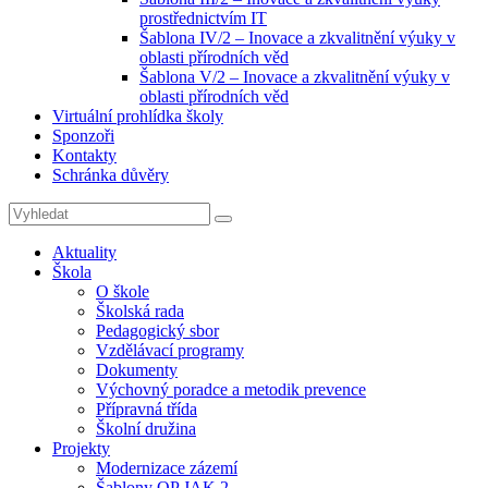
prostřednictvím IT
Šablona IV/2 – Inovace a zkvalitnění výuky v
oblasti přírodních věd
Šablona V/2 – Inovace a zkvalitnění výuky v
oblasti přírodních věd
Virtuální prohlídka školy
Sponzoři
Kontakty
Schránka důvěry
Search
Search
for:
Aktuality
Škola
O škole
Školská rada
Pedagogický sbor
Vzdělávací programy
Dokumenty
Výchovný poradce a metodik prevence
Přípravná třída
Školní družina
Projekty
Modernizace zázemí
Šablony OP JAK 2