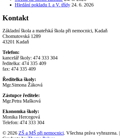
Hledání pokladu I. a V. třídy
24. 6. 2026
Kontakt
Základní škola a mateřská škola při nemocnici, Kadaň
Chomutovská 1289
43201 Kadaň
Telefon:
kancelář školy: 474 333 304
ředitelka: 474 335 409
fax: 474 335 409
Ředitelka školy:
Mgr.Simona Žáková
Zástupce ředitele:
Mgr.Petra Mašková
Ekonomka školy:
Monika Hercegová
Telefon: 474 333 304
© 2026
ZŠ a MŠ při nemocnici
. Všechna práva vyhrazena.
|