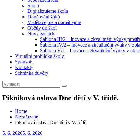
Spolu
Digitalizujeme školu
Doučování žáků
Vzdělávejme a pomáhejme
Obědy do škol
Nový začátek
Šablona III/2 – Inovace a zkvalitnění výuky prost
Šablona IV/2 – Inovace a zkvalitnění výuky v obla
Šablona V/2 – Inovace a zkvalitnění výuky v oblas
Virtuální prohlídka školy
Sponzoři
Kontakty
Schránka důvěry
Search
Search
for:
Pikniková oslava Dne dětí v V. třídě.
Home
Nezařazené
Pikniková oslava Dne dětí v V. třídě.
Posted
5. 6. 2026
5. 6. 2026
on