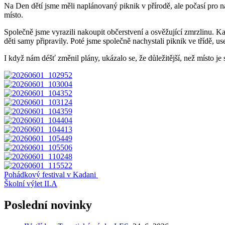
Na Den dětí jsme měli naplánovaný piknik v přírodě, ale počasí pro n
místo.
Společně jsme vyrazili nakoupit občerstvení a osvěžující zmrzlinu. Ka
děti samy připravily. Poté jsme společně nachystali piknik ve třídě, us
I když nám déšť změnil plány, ukázalo se, že důležitější, než místo je
Navigace
Pohádkový festival v Kadani
Školní výlet II.A
pro
příspěvek
Poslední novinky