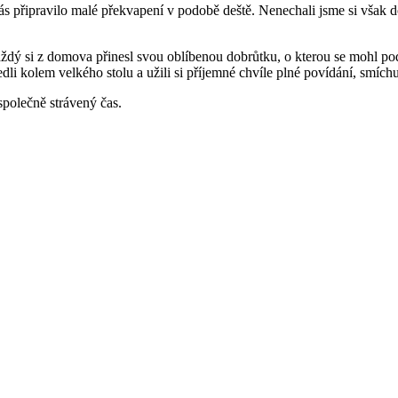
ás připravilo malé překvapení v podobě deště. Nenechali jsme si však d
ždý si z domova přinesl svou oblíbenou dobrůtku, o kterou se mohl podě
edli kolem velkého stolu a užili si příjemné chvíle plné povídání, smíchu
 společně strávený čas.