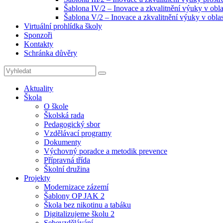
Šablona IV/2 – Inovace a zkvalitnění výuky v obla
Šablona V/2 – Inovace a zkvalitnění výuky v oblas
Virtuální prohlídka školy
Sponzoři
Kontakty
Schránka důvěry
Search
Search
for:
Aktuality
Škola
O škole
Školská rada
Pedagogický sbor
Vzdělávací programy
Dokumenty
Výchovný poradce a metodik prevence
Přípravná třída
Školní družina
Projekty
Modernizace zázemí
Šablony OP JAK 2
Škola bez nikotinu a tabáku
Digitalizujeme školu 2
Sebevzdělávání