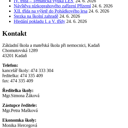
IV. třída – Tematická výuka LES
24. 6. 2026
Návštěva nízkoprahového zařízení Přízemí
24. 6. 2026
XII. třída na výletě do Pohádkového lesa
24. 6. 2026
Stezka na školní zahradě
24. 6. 2026
Hledání pokladu I. a V. třídy
24. 6. 2026
Kontakt
Základní škola a mateřská škola při nemocnici, Kadaň
Chomutovská 1289
43201 Kadaň
Telefon:
kancelář školy: 474 333 304
ředitelka: 474 335 409
fax: 474 335 409
Ředitelka školy:
Mgr.Simona Žáková
Zástupce ředitele:
Mgr.Petra Mašková
Ekonomka školy:
Monika Hercegová