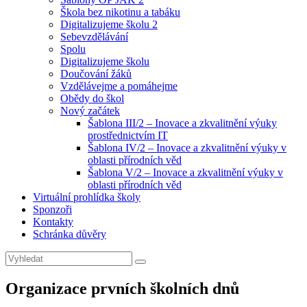
Škola bez nikotinu a tabáku
Digitalizujeme školu 2
Sebevzdělávání
Spolu
Digitalizujeme školu
Doučování žáků
Vzdělávejme a pomáhejme
Obědy do škol
Nový začátek
Šablona III/2 – Inovace a zkvalitnění výuky
prostřednictvím IT
Šablona IV/2 – Inovace a zkvalitnění výuky v
oblasti přírodních věd
Šablona V/2 – Inovace a zkvalitnění výuky v
oblasti přírodních věd
Virtuální prohlídka školy
Sponzoři
Kontakty
Schránka důvěry
Search
Search
for:
Organizace prvních školních dnů