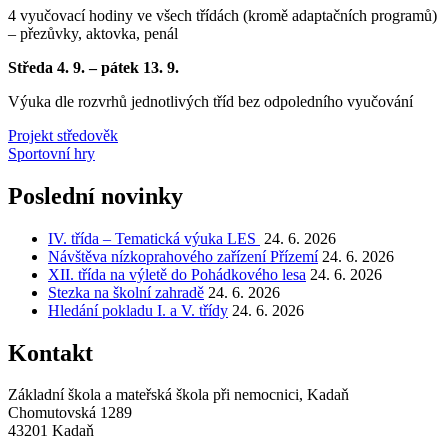
4 vyučovací hodiny ve všech třídách (kromě adaptačních programů)
– přezůvky, aktovka, penál
Středa 4. 9. – pátek 13. 9.
Výuka dle rozvrhů jednotlivých tříd bez odpoledního vyučování
Navigace
Projekt středověk
Sportovní hry
pro
příspěvek
Poslední novinky
IV. třída – Tematická výuka LES
24. 6. 2026
Návštěva nízkoprahového zařízení Přízemí
24. 6. 2026
XII. třída na výletě do Pohádkového lesa
24. 6. 2026
Stezka na školní zahradě
24. 6. 2026
Hledání pokladu I. a V. třídy
24. 6. 2026
Kontakt
Základní škola a mateřská škola při nemocnici, Kadaň
Chomutovská 1289
43201 Kadaň