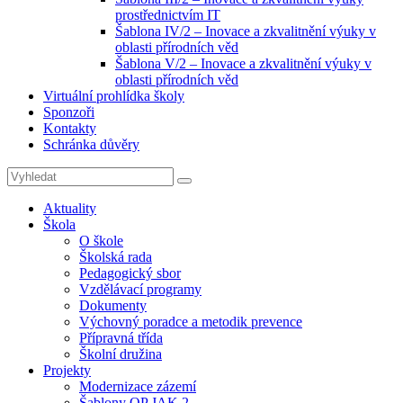
prostřednictvím IT
Šablona IV/2 – Inovace a zkvalitnění výuky v
oblasti přírodních věd
Šablona V/2 – Inovace a zkvalitnění výuky v
oblasti přírodních věd
Virtuální prohlídka školy
Sponzoři
Kontakty
Schránka důvěry
Search
Search
for:
Aktuality
Škola
O škole
Školská rada
Pedagogický sbor
Vzdělávací programy
Dokumenty
Výchovný poradce a metodik prevence
Přípravná třída
Školní družina
Projekty
Modernizace zázemí
Šablony OP JAK 2