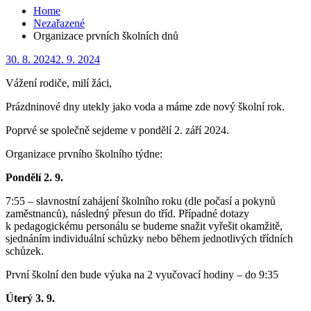
Home
Nezařazené
Organizace prvních školních dnů
Posted
30. 8. 2024
2. 9. 2024
on
Vážení rodiče, milí žáci,
Prázdninové dny utekly jako voda a máme zde nový školní rok.
Poprvé se společně sejdeme v pondělí 2. září 2024.
Organizace prvního školního týdne:
Pondělí 2. 9.
7:55 – slavnostní zahájení školního roku (dle počasí a pokynů
zaměstnanců), následný přesun do tříd. Případné dotazy
k pedagogickému personálu se budeme snažit vyřešit okamžitě,
sjednáním individuální schůzky nebo během jednotlivých třídních
schůzek.
První školní den bude výuka na 2 vyučovací hodiny – do 9:35
Úterý 3. 9.