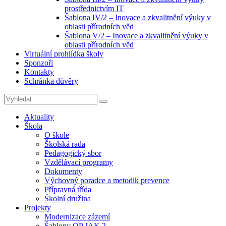
prostřednictvím IT
Šablona IV/2 – Inovace a zkvalitnění výuky v
oblasti přírodních věd
Šablona V/2 – Inovace a zkvalitnění výuky v
oblasti přírodních věd
Virtuální prohlídka školy
Sponzoři
Kontakty
Schránka důvěry
Search
Search
for:
Aktuality
Škola
O škole
Školská rada
Pedagogický sbor
Vzdělávací programy
Dokumenty
Výchovný poradce a metodik prevence
Přípravná třída
Školní družina
Projekty
Modernizace zázemí
Šablony OP JAK 2