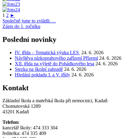
1
2
►
Navigace
Společně jsme to zvládli….
Zápis do 1. ročníku
pro
příspěvek
Poslední novinky
IV. třída – Tematická výuka LES
24. 6. 2026
Návštěva nízkoprahového zařízení Přízemí
24. 6. 2026
XII. třída na výletě do Pohádkového lesa
24. 6. 2026
Stezka na školní zahradě
24. 6. 2026
Hledání pokladu I. a V. třídy
24. 6. 2026
Kontakt
Základní škola a mateřská škola při nemocnici, Kadaň
Chomutovská 1289
43201 Kadaň
Telefon:
kancelář školy: 474 333 304
ředitelka: 474 335 409