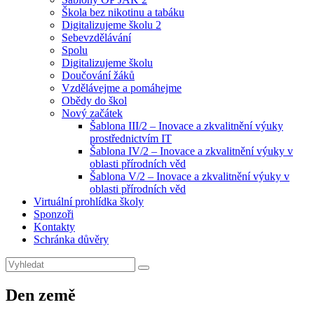
Škola bez nikotinu a tabáku
Digitalizujeme školu 2
Sebevzdělávání
Spolu
Digitalizujeme školu
Doučování žáků
Vzdělávejme a pomáhejme
Obědy do škol
Nový začátek
Šablona III/2 – Inovace a zkvalitnění výuky
prostřednictvím IT
Šablona IV/2 – Inovace a zkvalitnění výuky v
oblasti přírodních věd
Šablona V/2 – Inovace a zkvalitnění výuky v
oblasti přírodních věd
Virtuální prohlídka školy
Sponzoři
Kontakty
Schránka důvěry
Search
Search
for:
Den země