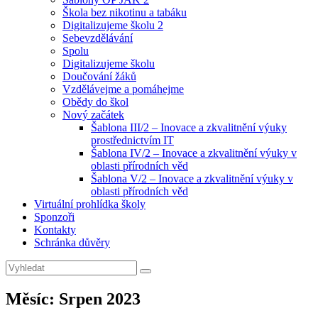
Škola bez nikotinu a tabáku
Digitalizujeme školu 2
Sebevzdělávání
Spolu
Digitalizujeme školu
Doučování žáků
Vzdělávejme a pomáhejme
Obědy do škol
Nový začátek
Šablona III/2 – Inovace a zkvalitnění výuky
prostřednictvím IT
Šablona IV/2 – Inovace a zkvalitnění výuky v
oblasti přírodních věd
Šablona V/2 – Inovace a zkvalitnění výuky v
oblasti přírodních věd
Virtuální prohlídka školy
Sponzoři
Kontakty
Schránka důvěry
Search
Search
for:
Měsíc:
Srpen 2023