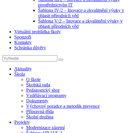
prostřednictvím IT
Šablona IV/2 – Inovace a zkvalitnění výuky v
oblasti přírodních věd
Šablona V/2 – Inovace a zkvalitnění výuky v
oblasti přírodních věd
Virtuální prohlídka školy
Sponzoři
Kontakty
Schránka důvěry
Search
Search
for:
Aktuality
Škola
O škole
Školská rada
Pedagogický sbor
Vzdělávací programy
Dokumenty
Výchovný poradce a metodik prevence
Přípravná třída
Školní družina
Projekty
Modernizace zázemí
Šablony OP JAK 2