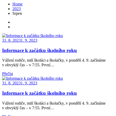
Home
2023
Srpen
Posted
31. 8. 2023
1. 9. 2023
on
Informace k začátku školního roku
Vážení rodiče, milí školáci a školačky, v pondělí 4. 9. začínáme
v obvyklý čas – v 7:55. První…
Přečíst
Posted
31. 8. 2023
1. 9. 2023
on
Informace k začátku školního roku
Vážení rodiče, milí školáci a školačky, v pondělí 4. 9. začínáme
v obvyklý čas – v 7:55. První…