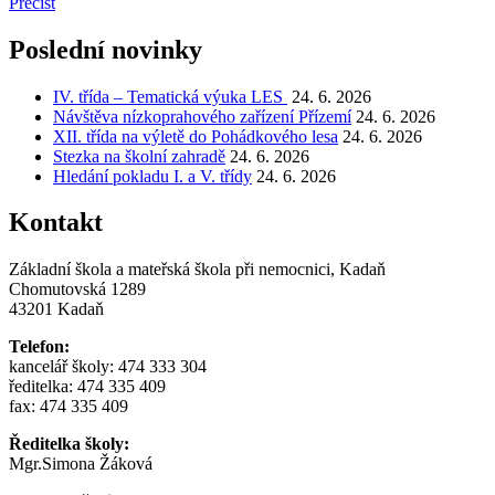
Přečíst
Poslední novinky
IV. třída – Tematická výuka LES
24. 6. 2026
Návštěva nízkoprahového zařízení Přízemí
24. 6. 2026
XII. třída na výletě do Pohádkového lesa
24. 6. 2026
Stezka na školní zahradě
24. 6. 2026
Hledání pokladu I. a V. třídy
24. 6. 2026
Kontakt
Základní škola a mateřská škola při nemocnici, Kadaň
Chomutovská 1289
43201 Kadaň
Telefon:
kancelář školy: 474 333 304
ředitelka: 474 335 409
fax: 474 335 409
Ředitelka školy:
Mgr.Simona Žáková