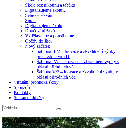
Škola bez nikotinu a tabáku
Digitalizujeme školu 2
Sebevzdělávání
Spolu
Digitalizujeme školu
Doučování žáků
Vzdělávejme a pomáhejme
Obědy do škol
Nový začátek
Šablona III/2 – Inovace a zkvalitnění výuky
prostřednictvím IT
Šablona IV/2 – Inovace a zkvalitnění výuky v
oblasti přírodních věd
Šablona V/2 – Inovace a zkvalitnění výuky v
oblasti přírodních věd
Virtuální prohlídka školy
Sponzoři
Kontakty
Schránka důvěry
Search
Search
for:
Výchova ke zdraví