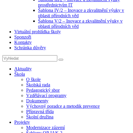
prostřednictvím IT
Šablona IV/2 – Inovace a zkvalitnění výuky v
oblasti přírodních věd
Šablona V/2 – Inovace a zkvalitnění výuky v
oblasti přírodních věd
Virtuální prohlídka školy
Sponzoři
Kontakty
Schránka důvěry
Search
Search
for:
Aktuality
Škola
O škole
Školská rada
Pedagogický sbor
Vzdělávací programy
Dokumenty
Výchovný poradce a metodik prevence
Přípravná třída
Školní družina
Projekty
Modernizace zázemí
Šablony OP JAK 2