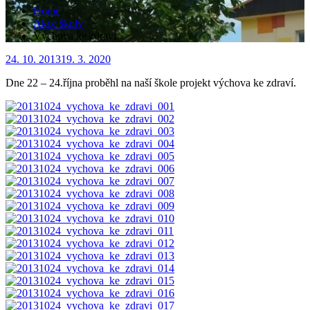
Home
Akce školy
Výchova ke zdraví
Posted
24. 10. 2013
19. 3. 2020
on
Dne 22 – 24.října proběhl na naší škole projekt výchova ke zdraví.