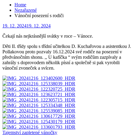
Home
Nezařazené
Vánoční posezení s rodiči
Posted
19. 12. 2024
19. 12. 2024
on
Čekají nás nejkrásnější svátky v roce – Vánoce.
Děti II. třídy spolu s třídní učitelkou D. Kuchařovou a asistentkou J.
Pollakovou proto pozvaly 16.12.2024 své rodiče na posezení v
předvánočním shonu. ,, U kafíčka “ svým rodičům zazpívaly a
zahrály s doprovodem několik písní a společně si pak vyrobili
vánoční zvoneček a svícen.
Navigace
Tajemství zapletené vánočky