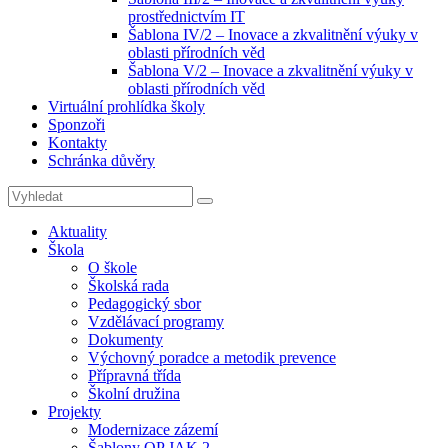
prostřednictvím IT
Šablona IV/2 – Inovace a zkvalitnění výuky v
oblasti přírodních věd
Šablona V/2 – Inovace a zkvalitnění výuky v
oblasti přírodních věd
Virtuální prohlídka školy
Sponzoři
Kontakty
Schránka důvěry
Search
Search
for:
Aktuality
Škola
O škole
Školská rada
Pedagogický sbor
Vzdělávací programy
Dokumenty
Výchovný poradce a metodik prevence
Přípravná třída
Školní družina
Projekty
Modernizace zázemí
Šablony OP JAK 2