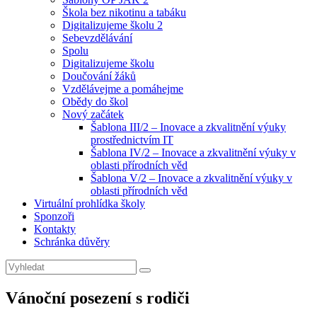
Škola bez nikotinu a tabáku
Digitalizujeme školu 2
Sebevzdělávání
Spolu
Digitalizujeme školu
Doučování žáků
Vzdělávejme a pomáhejme
Obědy do škol
Nový začátek
Šablona III/2 – Inovace a zkvalitnění výuky
prostřednictvím IT
Šablona IV/2 – Inovace a zkvalitnění výuky v
oblasti přírodních věd
Šablona V/2 – Inovace a zkvalitnění výuky v
oblasti přírodních věd
Virtuální prohlídka školy
Sponzoři
Kontakty
Schránka důvěry
Search
Search
for:
Vánoční posezení s rodiči