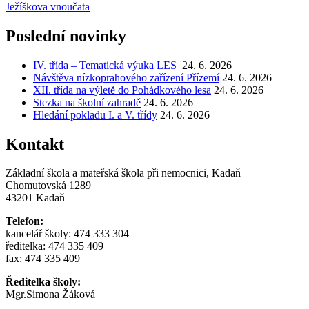
Ježíškova vnoučata
pro
příspěvek
Poslední novinky
IV. třída – Tematická výuka LES
24. 6. 2026
Návštěva nízkoprahového zařízení Přízemí
24. 6. 2026
XII. třída na výletě do Pohádkového lesa
24. 6. 2026
Stezka na školní zahradě
24. 6. 2026
Hledání pokladu I. a V. třídy
24. 6. 2026
Kontakt
Základní škola a mateřská škola při nemocnici, Kadaň
Chomutovská 1289
43201 Kadaň
Telefon:
kancelář školy: 474 333 304
ředitelka: 474 335 409
fax: 474 335 409
Ředitelka školy:
Mgr.Simona Žáková