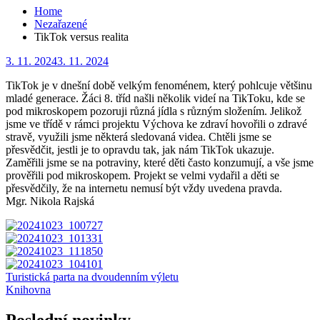
Home
Nezařazené
TikTok versus realita
Posted
3. 11. 2024
3. 11. 2024
on
TikTok je v dnešní době velkým fenoménem, který pohlcuje většinu
mladé generace. Žáci 8. tříd našli několik videí na TikToku, kde se
pod mikroskopem pozoruji různá jídla s různým složením. Jelikož
jsme ve třídě v rámci projektu Výchova ke zdraví hovořili o zdravé
stravě, využili jsme některá sledovaná videa. Chtěli jsme se
přesvědčit, jestli je to opravdu tak, jak nám TikTok ukazuje.
Zaměřili jsme se na potraviny, které děti často konzumují, a vše jsme
prověřili pod mikroskopem. Projekt se velmi vydařil a děti se
přesvědčily, že na internetu nemusí být vždy uvedena pravda.
Mgr. Nikola Rajská
Navigace
Turistická parta na dvoudenním výletu
Knihovna
pro
příspěvek
Poslední novinky