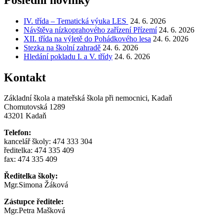
IV. třída – Tematická výuka LES
24. 6. 2026
Návštěva nízkoprahového zařízení Přízemí
24. 6. 2026
XII. třída na výletě do Pohádkového lesa
24. 6. 2026
Stezka na školní zahradě
24. 6. 2026
Hledání pokladu I. a V. třídy
24. 6. 2026
Kontakt
Základní škola a mateřská škola při nemocnici, Kadaň
Chomutovská 1289
43201 Kadaň
Telefon:
kancelář školy: 474 333 304
ředitelka: 474 335 409
fax: 474 335 409
Ředitelka školy:
Mgr.Simona Žáková
Zástupce ředitele:
Mgr.Petra Mašková