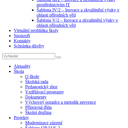
prostřednictvím IT
Šablona IV/2 – Inovace a zkvalitnění výuky v
oblasti přírodních věd
Šablona V/2 – Inovace a zkvalitnění výuky v
oblasti přírodních věd
Virtuální prohlídka školy
Sponzoři
Kontakty
Schránka důvěry
Search
Search
for:
Aktuality
Škola
O škole
Školská rada
Pedagogický sbor
Vzdělávací programy
Dokumenty
Výchovný poradce a metodik prevence
Přípravná třída
Školní družina
Projekty
Modernizace zázemí
Šablony OP JAK 2