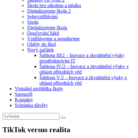
Škola bez nikotinu a tabáku
Digitalizujeme školu 2
Sebevzdělávání
Spolu
Digitalizujeme školu
Doučování žáků
Vzdělávejme a pomáhejme
Obědy do škol
Nový začátek
Šablona III/2 – Inovace a zkvalitnění výuky
prostřednictvím IT
Šablona IV/2 – Inovace a zkvalitnění výuky v
oblasti přírodních věd
Šablona V/2 – Inovace a zkvalitnění výuky v
oblasti přírodních věd
Virtuální prohlídka školy
Sponzoři
Kontakty
Schránka důvěry
Search
Search
for:
TikTok versus realita