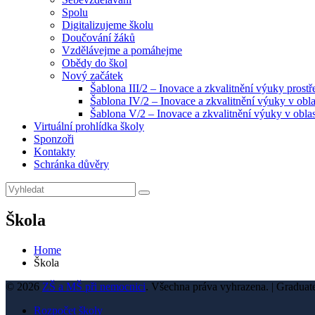
Spolu
Digitalizujeme školu
Doučování žáků
Vzdělávejme a pomáhejme
Obědy do škol
Nový začátek
Šablona III/2 – Inovace a zkvalitnění výuky prost
Šablona IV/2 – Inovace a zkvalitnění výuky v obla
Šablona V/2 – Inovace a zkvalitnění výuky v oblas
Virtuální prohlídka školy
Sponzoři
Kontakty
Schránka důvěry
Search
Search
for:
Škola
Home
Škola
© 2026
ZŠ a MŠ při nemocnici
. Všechna práva vyhrazena.
|
Graduat
Rozpočet školy