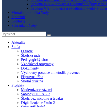
Šablona IV/2 – Inovace a zkvalitnění výuky v obla
Šablona V/2 – Inovace a zkvalitnění výuky v oblas
Virtuální prohlídka školy
Sponzoři
Kontakty
Schránka důvěry
Search
Search
for:
Aktuality
Škola
O škole
Školská rada
Pedagogický sbor
Vzdělávací programy
Dokumenty
Výchovný poradce a metodik prevence
Přípravná třída
Školní družina
Projekty
Modernizace zázemí
Šablony OP JAK 2
Škola bez nikotinu a tabáku
Digitalizujeme školu 2
Sebevzdělávání