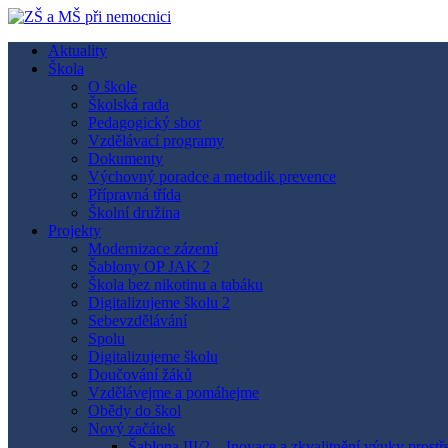
Skip
to
Aktuality
content
ZŠ a MŠ při nemocnici
Škola
O škole
Školská rada
Pedagogický sbor
Vzdělávací programy
Dokumenty
Výchovný poradce a metodik prevence
Přípravná třída
Školní družina
Projekty
Modernizace zázemí
Šablony OP JAK 2
Škola bez nikotinu a tabáku
Digitalizujeme školu 2
Sebevzdělávání
Spolu
Digitalizujeme školu
Doučování žáků
Vzdělávejme a pomáhejme
Obědy do škol
Nový začátek
Šablona III/2 – Inovace a zkvalitnění výuky prost