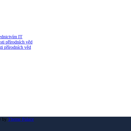
řednictvím IT
sti přírodních věd
ti přírodních věd
e by
Theme Palace