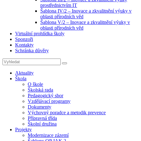
prostřednictvím IT
Šablona IV/2 – Inovace a zkvalitnění výuky v
oblasti přírodních věd
Šablona V/2 – Inovace a zkvalitnění výuky v
oblasti přírodních věd
Virtuální prohlídka školy
Sponzoři
Kontakty
Schránka důvěry
Search
Search
for:
Aktuality
Škola
O škole
Školská rada
Pedagogický sbor
Vzdělávací programy
Dokumenty
Výchovný poradce a metodik prevence
Přípravná třída
Školní družina
Projekty
Modernizace zázemí
Šablony OP JAK 2