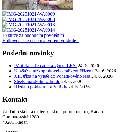
Navigace
Exkurze za budoucím povoláním
Halloweenské pečení a tvoření ve škole!
pro
příspěvek
Poslední novinky
IV. třída – Tematická výuka LES
24. 6. 2026
Návštěva nízkoprahového zařízení Přízemí
24. 6. 2026
XII. třída na výletě do Pohádkového lesa
24. 6. 2026
Stezka na školní zahradě
24. 6. 2026
Hledání pokladu I. a V. třídy
24. 6. 2026
Kontakt
Základní škola a mateřská škola při nemocnici, Kadaň
Chomutovská 1289
43201 Kadaň