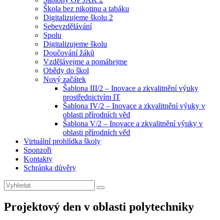
Škola bez nikotinu a tabáku
Digitalizujeme školu 2
Sebevzdělávání
Spolu
Digitalizujeme školu
Doučování žáků
Vzdělávejme a pomáhejme
Obědy do škol
Nový začátek
Šablona III/2 – Inovace a zkvalitnění výuky
prostřednictvím IT
Šablona IV/2 – Inovace a zkvalitnění výuky v
oblasti přírodních věd
Šablona V/2 – Inovace a zkvalitnění výuky v
oblasti přírodních věd
Virtuální prohlídka školy
Sponzoři
Kontakty
Schránka důvěry
Search
Search
for:
Projektový den v oblasti polytechniky