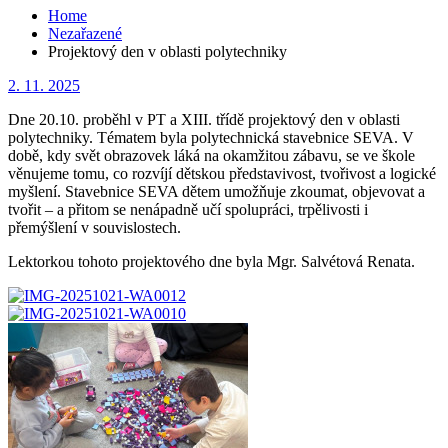
Home
Nezařazené
Projektový den v oblasti polytechniky
Posted
2. 11. 2025
on
Dne 20.10. proběhl v PT a XIII. třídě projektový den v oblasti
polytechniky. Tématem byla polytechnická stavebnice SEVA. V
době, kdy svět obrazovek láká na okamžitou zábavu, se ve škole
věnujeme tomu, co rozvíjí dětskou představivost, tvořivost a logické
myšlení. Stavebnice SEVA dětem umožňuje zkoumat, objevovat a
tvořit – a přitom se nenápadně učí spolupráci, trpělivosti i
přemýšlení v souvislostech.
Lektorkou tohoto projektového dne byla Mgr. Salvétová Renata.