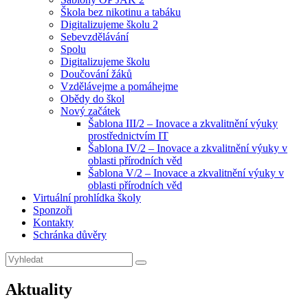
Škola bez nikotinu a tabáku
Digitalizujeme školu 2
Sebevzdělávání
Spolu
Digitalizujeme školu
Doučování žáků
Vzdělávejme a pomáhejme
Obědy do škol
Nový začátek
Šablona III/2 – Inovace a zkvalitnění výuky
prostřednictvím IT
Šablona IV/2 – Inovace a zkvalitnění výuky v
oblasti přírodních věd
Šablona V/2 – Inovace a zkvalitnění výuky v
oblasti přírodních věd
Virtuální prohlídka školy
Sponzoři
Kontakty
Schránka důvěry
Search
Search
for:
Aktuality