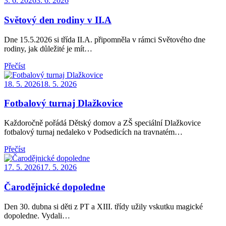
3. 6. 2026
3. 6. 2026
on
Světový den rodiny v II.A
Dne 15.5.2026 si třída II.A. připomněla v rámci Světového dne
rodiny, jak důležité je mít…
Přečíst
Posted
18. 5. 2026
18. 5. 2026
on
Fotbalový turnaj Dlažkovice
Každoročně pořádá Dětský domov a ZŠ speciální Dlažkovice
fotbalový turnaj nedaleko v Podsedicích na travnatém…
Přečíst
Posted
17. 5. 2026
17. 5. 2026
on
Čarodějnické dopoledne
Den 30. dubna si děti z PT a XIII. třídy užily vskutku magické
dopoledne. Vydali…