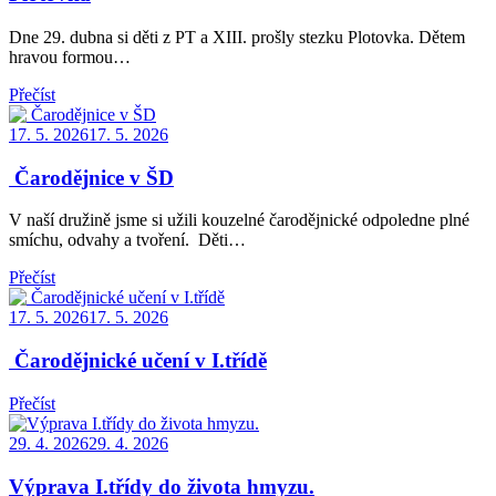
Dne 29. dubna si děti z PT a XIII. prošly stezku Plotovka. Dětem
hravou formou…
Přečíst
Posted
17. 5. 2026
17. 5. 2026
on
Čarodějnice v ŠD
V naší družině jsme si užili kouzelné čarodějnické odpoledne plné
smíchu, odvahy a tvoření. Děti…
Přečíst
Posted
17. 5. 2026
17. 5. 2026
on
Čarodějnické učení v I.třídě
Přečíst
Posted
29. 4. 2026
29. 4. 2026
on
Výprava I.třídy do života hmyzu.