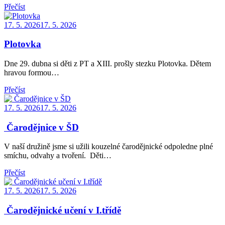
Přečíst
Posted
17. 5. 2026
17. 5. 2026
on
Plotovka
Dne 29. dubna si děti z PT a XIII. prošly stezku Plotovka. Dětem
hravou formou…
Přečíst
Posted
17. 5. 2026
17. 5. 2026
on
Čarodějnice v ŠD
V naší družině jsme si užili kouzelné čarodějnické odpoledne plné
smíchu, odvahy a tvoření. Děti…
Přečíst
Posted
17. 5. 2026
17. 5. 2026
on
Čarodějnické učení v I.třídě