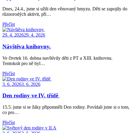
Dnes, 24.4., jsme si užili den věnovaný hmyzu. Děti se zapojily do
různorodých aktivit, při…
Přečíst
Posted
29. 4. 2026
29. 4. 2026
on
Návštěva knihovny.
Ve čtvrtek 16. dubna navštívily děti z PT a XIII. knihovnu.
Tentokrát pro ně byl…
Přečíst
Posted
3. 6. 2026
3. 6. 2026
on
Den rodiny ve IV. třídě
15.5. jsme si se žáky připomněli Den rodiny. Povídali jsme si o tom,
co pro…
Přečíst
Posted