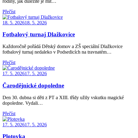
rodiny, jak důležité je mít…
Přečíst
Posted
18. 5. 2026
18. 5. 2026
on
Fotbalový turnaj Dlažkovice
Každoročně pořádá Dětský domov a ZŠ speciální Dlažkovice
fotbalový turnaj nedaleko v Podsedicích na travnatém…
Přečíst
Posted
17. 5. 2026
17. 5. 2026
on
Čarodějnické dopoledne
Den 30. dubna si děti z PT a XIII. třídy užily vskutku magické
dopoledne. Vydali…
Přečíst
Posted
17. 5. 2026
17. 5. 2026
on
Plotovka