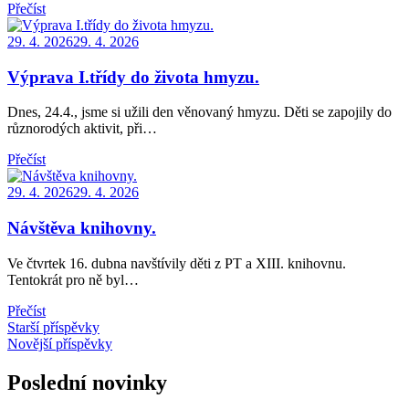
Přečíst
Posted
29. 4. 2026
29. 4. 2026
on
Výprava I.třídy do života hmyzu.
Dnes, 24.4., jsme si užili den věnovaný hmyzu. Děti se zapojily do
různorodých aktivit, při…
Přečíst
Posted
29. 4. 2026
29. 4. 2026
on
Návštěva knihovny.
Ve čtvrtek 16. dubna navštívily děti z PT a XIII. knihovnu.
Tentokrát pro ně byl…
Přečíst
Navigace
Starší příspěvky
Novější příspěvky
pro
příspěvky
Poslední novinky