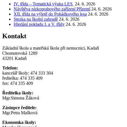
IV. třída – Tematická výuka LES
24. 6. 2026
Návštěva nízkoprahového zařízení Přízemí
24. 6. 2026
XII. třída na výletě do Pohádkového lesa
24. 6. 2026
Stezka na školní zahradě
24. 6. 2026
Hledání pokladu I. a V. třídy
24. 6. 2026
Kontakt
Základní škola a mateřská škola při nemocnici, Kadaň
Chomutovská 1289
43201 Kadaň
Telefon:
kancelář školy: 474 333 304
ředitelka: 474 335 409
fax: 474 335 409
Ředitelka školy:
Mgr.Simona Žáková
Zástupce ředitele:
Mgr.Petra Mašková
Ekonomka školy: