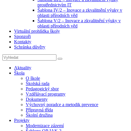
prostřednictvím IT
Šablona IV/2 – Inovace a zkvalitnění výuky v
oblasti přírodních věd
Šablona V/2 – Inovace a zkvalitnění výuky v
oblasti přírodních věd
Virtuální prohlídka školy
Sponzoři
Kontakty
Schránka důvěry
Search
Search
for:
Aktuality
Škola
O škole
Školská rada
Pedagogický sbor
Vzdělávací programy
Dokumenty
Výchovný poradce a metodik prevence
Přípravná třída
Školní družina
Projekty
Modernizace zázemí
Šablony OP JAK 2