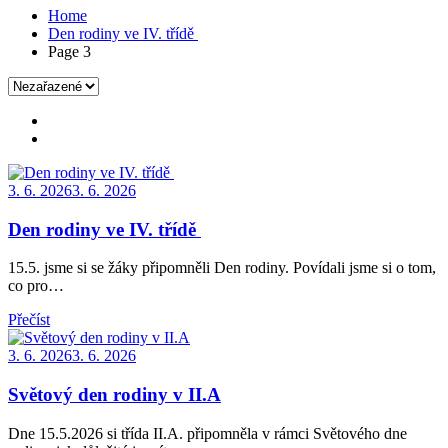
Home
Den rodiny ve IV. třídě
Page 3
Posted
3. 6. 2026
3. 6. 2026
on
Den rodiny ve IV. třídě
15.5. jsme si se žáky připomněli Den rodiny. Povídali jsme si o tom,
co pro…
Přečíst
Posted
3. 6. 2026
3. 6. 2026
on
Světový den rodiny v II.A
Dne 15.5.2026 si třída II.A. připomněla v rámci Světového dne