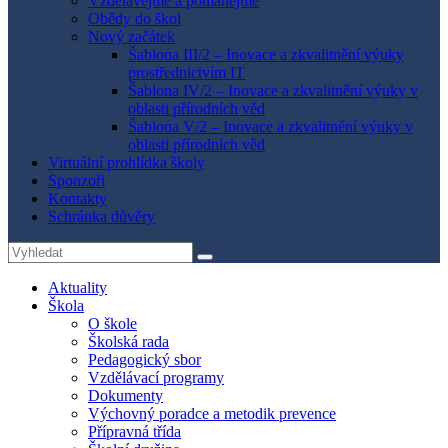
Vzdělávejme a pomáhejme
Obědy do škol
Nový začátek
Šablona III/2 – Inovace a zkvalitnění výuky
prostřednictvím IT
Šablona IV/2 – Inovace a zkvalitnění výuky v
oblasti přírodních věd
Šablona V/2 – Inovace a zkvalitnění výuky v
oblasti přírodních věd
Virtuální prohlídka školy
Sponzoři
Kontakty
Schránka důvěry
Search
Search
for:
Aktuality
Škola
O škole
Školská rada
Pedagogický sbor
Vzdělávací programy
Dokumenty
Výchovný poradce a metodik prevence
Přípravná třída