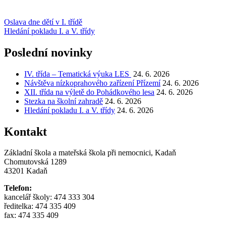
Navigace
Oslava dne dětí v I. třídě
Hledání pokladu I. a V. třídy
pro
příspěvek
Poslední novinky
IV. třída – Tematická výuka LES
24. 6. 2026
Návštěva nízkoprahového zařízení Přízemí
24. 6. 2026
XII. třída na výletě do Pohádkového lesa
24. 6. 2026
Stezka na školní zahradě
24. 6. 2026
Hledání pokladu I. a V. třídy
24. 6. 2026
Kontakt
Základní škola a mateřská škola při nemocnici, Kadaň
Chomutovská 1289
43201 Kadaň
Telefon:
kancelář školy: 474 333 304
ředitelka: 474 335 409
fax: 474 335 409