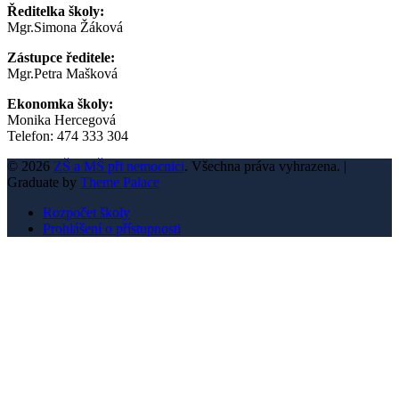
Ředitelka školy:
Mgr.Simona Žáková
Zástupce ředitele:
Mgr.Petra Mašková
Ekonomka školy:
Monika Hercegová
Telefon: 474 333 304
© 2026
ZŠ a MŠ při nemocnici
. Všechna práva vyhrazena.
|
Graduate by
Theme Palace
Rozpočet školy
Prohlášení o přístupnosti