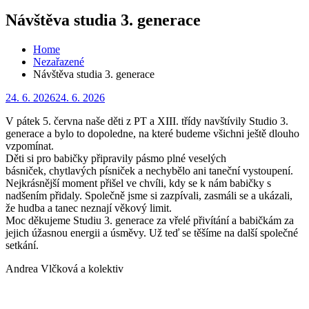
for:
Návštěva studia 3. generace
Home
Nezařazené
Návštěva studia 3. generace
Posted
24. 6. 2026
24. 6. 2026
on
V pátek 5. června naše děti z PT a XIII. třídy navštívily Studio 3.
generace a bylo to dopoledne, na které budeme všichni ještě dlouho
vzpomínat.
Děti si pro babičky připravily pásmo plné veselých
básniček, chytlavých písniček a nechybělo ani taneční vystoupení.
Nejkrásnější moment přišel ve chvíli, kdy se k nám babičky s
nadšením přidaly. Společně jsme si zazpívali, zasmáli se a ukázali,
že hudba a tanec neznají věkový limit.
Moc děkujeme Studiu 3. generace za vřelé přivítání a babičkám za
jejich úžasnou energii a úsměvy. Už teď se těšíme na další společné
setkání.
Andrea Vlčková a kolektiv