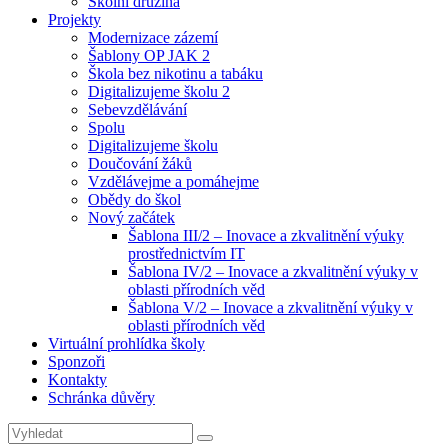
Školní družina
Projekty
Modernizace zázemí
Šablony OP JAK 2
Škola bez nikotinu a tabáku
Digitalizujeme školu 2
Sebevzdělávání
Spolu
Digitalizujeme školu
Doučování žáků
Vzdělávejme a pomáhejme
Obědy do škol
Nový začátek
Šablona III/2 – Inovace a zkvalitnění výuky
prostřednictvím IT
Šablona IV/2 – Inovace a zkvalitnění výuky v
oblasti přírodních věd
Šablona V/2 – Inovace a zkvalitnění výuky v
oblasti přírodních věd
Virtuální prohlídka školy
Sponzoři
Kontakty
Schránka důvěry
Search
Search