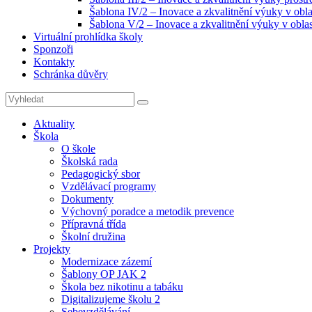
Šablona IV/2 – Inovace a zkvalitnění výuky v obla
Šablona V/2 – Inovace a zkvalitnění výuky v oblas
Virtuální prohlídka školy
Sponzoři
Kontakty
Schránka důvěry
Search
Search
for:
Aktuality
Škola
O škole
Školská rada
Pedagogický sbor
Vzdělávací programy
Dokumenty
Výchovný poradce a metodik prevence
Přípravná třída
Školní družina
Projekty
Modernizace zázemí
Šablony OP JAK 2
Škola bez nikotinu a tabáku
Digitalizujeme školu 2
Sebevzdělávání