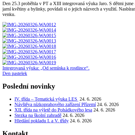
Den 25.3 proběhla v PT a XIII integrovaná výuka Jaro. S dětmi jsme s
jarní květiny a bylinky, povídali si o jejich názvech a využití. Nasbíra
venku.
Navigace
Integrovaná výuka: „Od semínka k rostlince“.
Den pastelek
pro
příspěvek
Poslední novinky
IV. třída – Tematická výuka LES
24. 6. 2026
Návštěva nízkoprahového zařízení Přízemí
24. 6. 2026
XII. třída na výletě do Pohádkového lesa
24. 6. 2026
Stezka na školní zahradě
24. 6. 2026
Hledání pokladu I. a V. třídy
24. 6. 2026
Kontakt