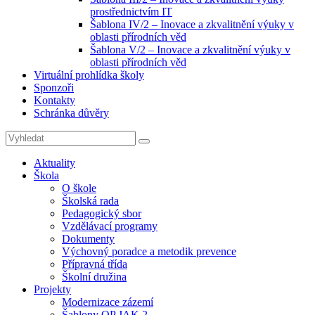
prostřednictvím IT
Šablona IV/2 – Inovace a zkvalitnění výuky v
oblasti přírodních věd
Šablona V/2 – Inovace a zkvalitnění výuky v
oblasti přírodních věd
Virtuální prohlídka školy
Sponzoři
Kontakty
Schránka důvěry
Search
Search
for:
Aktuality
Škola
O škole
Školská rada
Pedagogický sbor
Vzdělávací programy
Dokumenty
Výchovný poradce a metodik prevence
Přípravná třída
Školní družina
Projekty
Modernizace zázemí
Šablony OP JAK 2