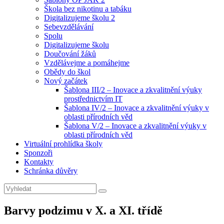
Škola bez nikotinu a tabáku
Digitalizujeme školu 2
Sebevzdělávání
Spolu
Digitalizujeme školu
Doučování žáků
Vzdělávejme a pomáhejme
Obědy do škol
Nový začátek
Šablona III/2 – Inovace a zkvalitnění výuky
prostřednictvím IT
Šablona IV/2 – Inovace a zkvalitnění výuky v
oblasti přírodních věd
Šablona V/2 – Inovace a zkvalitnění výuky v
oblasti přírodních věd
Virtuální prohlídka školy
Sponzoři
Kontakty
Schránka důvěry
Search
Search
for:
Barvy podzimu v X. a XI. třídě