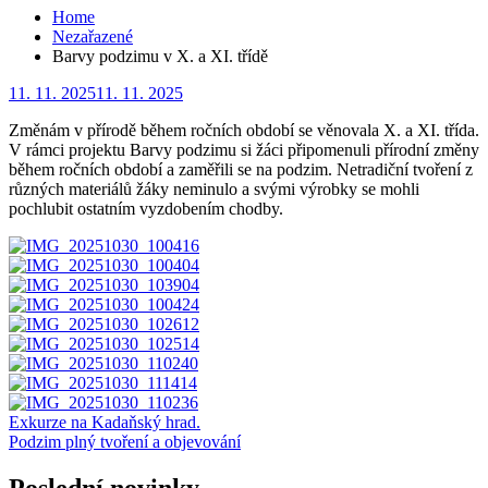
Home
Nezařazené
Barvy podzimu v X. a XI. třídě
Posted
11. 11. 2025
11. 11. 2025
on
Změnám v přírodě během ročních období se věnovala X. a XI. třída.
V rámci projektu Barvy podzimu si žáci připomenuli přírodní změny
během ročních období a zaměřili se na podzim. Netradiční tvoření z
různých materiálů žáky neminulo a svými výrobky se mohli
pochlubit ostatním vyzdobením chodby.
Navigace
Exkurze na Kadaňský hrad.
Podzim plný tvoření a objevování
pro
příspěvek
Poslední novinky