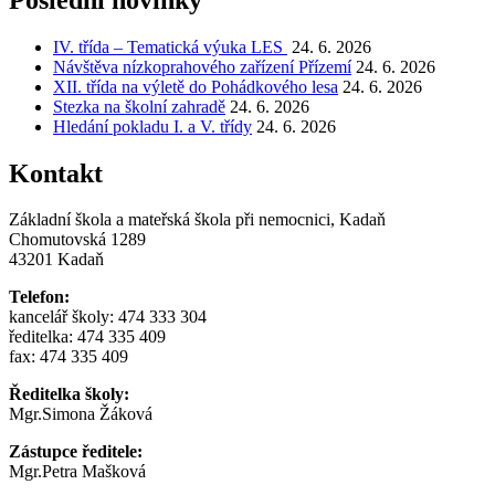
IV. třída – Tematická výuka LES
24. 6. 2026
Návštěva nízkoprahového zařízení Přízemí
24. 6. 2026
XII. třída na výletě do Pohádkového lesa
24. 6. 2026
Stezka na školní zahradě
24. 6. 2026
Hledání pokladu I. a V. třídy
24. 6. 2026
Kontakt
Základní škola a mateřská škola při nemocnici, Kadaň
Chomutovská 1289
43201 Kadaň
Telefon:
kancelář školy: 474 333 304
ředitelka: 474 335 409
fax: 474 335 409
Ředitelka školy:
Mgr.Simona Žáková
Zástupce ředitele:
Mgr.Petra Mašková