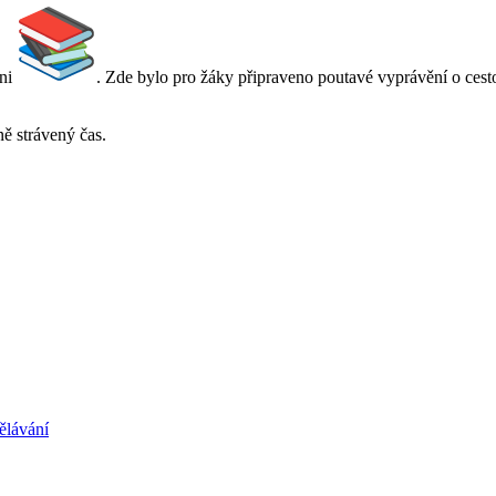
ani
. Zde bylo pro žáky připraveno poutavé vyprávění o cestov
ně strávený čas.
ělávání