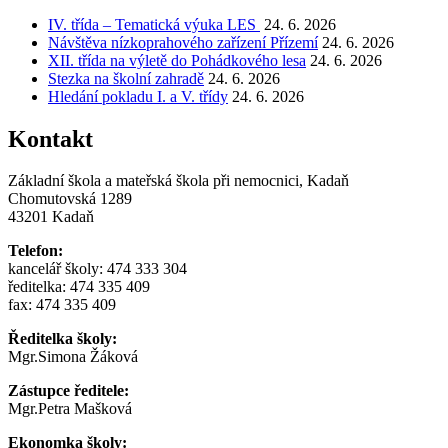
IV. třída – Tematická výuka LES
24. 6. 2026
Návštěva nízkoprahového zařízení Přízemí
24. 6. 2026
XII. třída na výletě do Pohádkového lesa
24. 6. 2026
Stezka na školní zahradě
24. 6. 2026
Hledání pokladu I. a V. třídy
24. 6. 2026
Kontakt
Základní škola a mateřská škola při nemocnici, Kadaň
Chomutovská 1289
43201 Kadaň
Telefon:
kancelář školy: 474 333 304
ředitelka: 474 335 409
fax: 474 335 409
Ředitelka školy:
Mgr.Simona Žáková
Zástupce ředitele:
Mgr.Petra Mašková
Ekonomka školy: