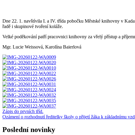
Dne 22. 1. navštívila I. a IV. třída pobočku Městské knihovny v Kad
řadě i skupinové tvoření koláže.
Velké poděkování patří pracovnici knihovny za vřelý přístup a příjem
Mgr. Lucie Weissová, Karolína Baierlová
Navigace
Zápis do prvních tříd.
Ozámení o rozhodnutí ředitelky školy o přijetí žáka k základnímu vzd
pro
příspěvek
Poslední novinky