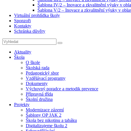
Šablona IV/2 – Inovace a zkvalitnění výuky v obla
Šablona V/2 – Inovace a zkvalitnění výuky v oblas
Virtuální prohlídka školy
Sponzoři
Kontakty
Schránka důvěry
Search
Search
for:
Aktuality
Škola
O škole
Školská rada
Pedagogický sbor
Vzdělávací programy
Dokumenty
Výchovný poradce a metodik prevence
Přípravná třída
Školní družina
Projekty
Modernizace zázemí
Šablony OP JAK 2
Škola bez nikotinu a tabáku
Digitalizujeme školu 2
Sebevzdělávání